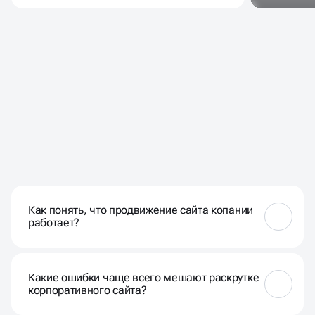
ЧАСТЫЕ ВОПРОСЫ
НАШИХ КЛИЕНТОВ
Как понять, что продвижение сайта копании
работает?
Мы отслеживаем позиции ключевых страниц, рост
органического трафика и конверсии.
Какие ошибки чаще всего мешают раскрутке
Периодические отчёты позволяют видеть, как
корпоративного сайта?
раскрутка корпоративного сайта влияет на
реальные заявки и продажи.