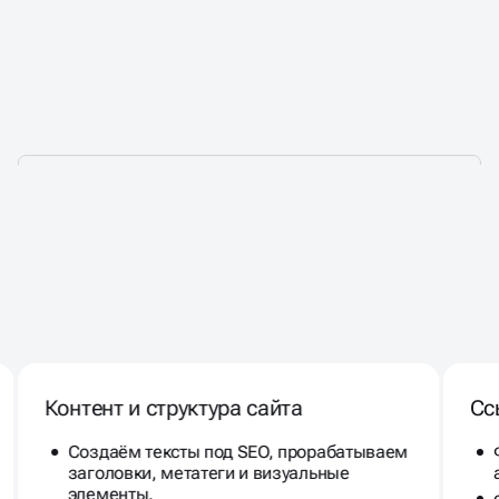
РАСКРУТКА
КОРПОРАТИВНОГО САЙТА
В ТОП
Контент и структура сайта
Сс
Создаём тексты под SEO, прорабатываем
заголовки, метатеги и визуальные
элементы.