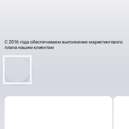
ПРОГНОЗИРУЕМ
РЕЗУЛЬТАТЫ, РАБОТЫ,
ПОНЯТНЫМ ЯЗЫКОМ
ИНВЕСТИЦИИ
С 2016 года обеспечиваем выполнение маркетингового
плана нашим клиентам