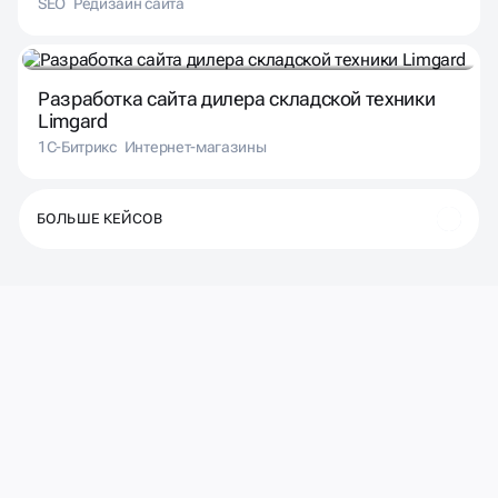
“БериБетон”
SEO
Редизайн сайта
Разработка сайта дилера складской техники
Limgard
1С-Битрикс
Интернет-магазины
БОЛЬШЕ КЕЙСОВ
ДЕЛАЕМ
СОТРУДНИЧЕСТВО
УДОБНЫМ И