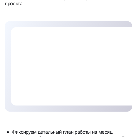
СЧИТАЕМ ПЛАН\ФАКТ
проекта
ТРАФИКА\ЛИДОВ КАЖДЫЙ
МЕСЯЦ. РАБОТАЕМ С KPI
Фиксируем детальный план работы на месяц,