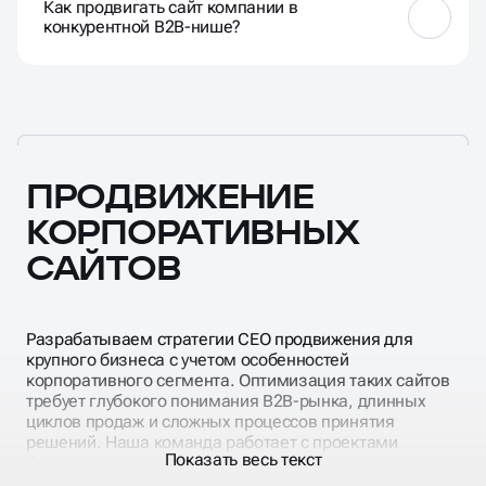
Как продвигать сайт компании в
или регионы, раздел «Блог» или «База знаний», «О
конкурентной B2B-нише?
компании» и «Контакты».
Глубокая проработка семантического ядра; упор на
контент и экспертность; техническое
превосходство; работа с отзывами и
упоминаниями; использование микроразметки.
ПРОДВИЖЕНИЕ
КОРПОРАТИВНЫХ
САЙТОВ
Разрабатываем стратегии СЕО продвижения для
крупного бизнеса с учетом особенностей
корпоративного сегмента. Оптимизация таких сайтов
требует глубокого понимания B2B-рынка, длинных
циклов продаж и сложных процессов принятия
решений. Наша команда работает с проектами
Показать весь текст
федерального масштаба, многофилиальными
структурами и международными компаниями.