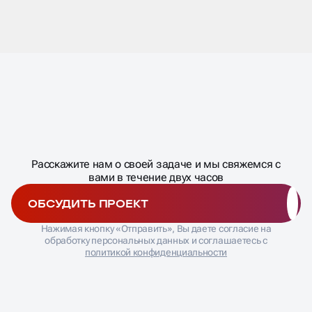
Специалисты нашего агентства знают специфику
аудитории и особенности стратегий роста в поисковых
системах. SEO продвижение корпоративного сайта
включает работу с отраслевой терминологией,
техническими запросами и сложными
многоступенчатыми воронками продаж. Каждый
проект получает индивидуальную стратегию с учетом
Масштабирование
требований компании.
процесса
ДАВАЙТЕ
Расскажите нам о своей задаче и мы свяжемся с
�
вами в течение двух часов
ОБСУДИТЬ ПРОЕКТ
ТЕХНИКА
Нажимая кнопку «Отправить», Вы даете согласие на
ОПТИМИЗАЦИИ
обработку персональных данных и соглашаетесь с
политикой конфиденциальности
КОРПОРАТИВНОГО
САЙТА