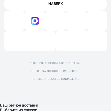
Награды
НАВЕРХ
Техническая поддержка
Продвижение на Авито
Вакансии
Технический аудит
Продвижение на Яндекс картах и 2GIS
Контакты
Продвижение Яндекс Дзен
Отзывы
Пресс-кит
BUSINESS-UP DIGITAL AGENCY | 2026 ©
ПОЛИТИКА КОНФИДЕНЦИАЛЬНОСТИ
ПОЛЬЗОВАТЕЛЬСКОЕ СОГЛАШЕНИЕ
Ваш регион доставки
Выберите из списка: