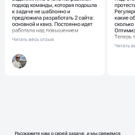
подход команды, которая подошла
протест
к задаче не шаблонно и
Регуляр
предложила разработать 2 сайта:
какие о
основной и квиз. Постоянно идет
сколько 
работала над повышением
Оптимиз
конверсии сайта, специалисты
Теперь 
команды прикрепляют
поток з
еженедельные и месячные отчеты
по достижению целевых
показателей и всегда дают
рекомендации, как можно
улучшить заявки, снизить
стоимость лида. Рекомендую к
сотрудничеству, тут работают
исполнительные и ответственные
ребята, которые всегда на связи.
Это Важно.
Масштабирование
процесса
ДАВАЙТЕ
Расскажите нам о своей задаче, и мы свяжемся