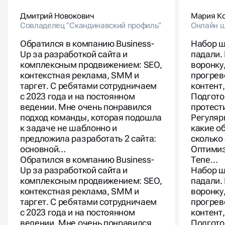
Дмитрий Новокович
Мария К
Совладелец "Скандинавский профиль"
Онлайн ш
Обратился в компанию Business-
Набор ш
Up за разработкой сайта и
падали.
комплексным продвижением: SEO,
воронку
контекстная реклама, SMM и
прогрев
таргет. С ребятами сотрудничаем
контент
с 2023 года и на постоянном
Подгото
ведении. Мне очень понравился
протест
подход команды, которая подошла
Регуляр
к задаче не шаблонно и
какие о
предложила разработать 2 сайта:
сколько 
основной…
Оптимиз
Обратился в компанию Business-
Тепе…
Up за разработкой сайта и
Набор ш
комплексным продвижением: SEO,
падали.
контекстная реклама, SMM и
воронку
таргет. С ребятами сотрудничаем
прогрев
с 2023 года и на постоянном
контент
ведении. Мне очень понравился
Подгото