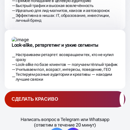
Прямое попадание в целевую аудиторию
Быстрый трафик и высокая вовлечённость
Идеально для лид-магнитов, квизов и автоворонок
Эффективна в нишах: IT, образование, инвестиции,
личный бренд
Look-alike, ретаргетинг и узкие сегменты
Настраиваем ретаргет: возвращаем тех, кто не купил
сразу
Look-alike по базе клиентов — получаем тёплый трафик
Учитываем пол, возраст, интересы, поведение, ГЕО
Тестируем разные аудитории и креативы — находим
лучшие связки
СДЕЛАТЬ КРАСИВО
Написать вопрос в Telegram или Whatsapp
(ответим в течение 20 минут)