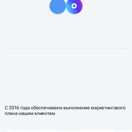
6 ЭТАПОВ
НАСТРОЙКИ
С 2016 года обеспечиваем выполнение маркетингового
плана нашим клиентам
ТАРГЕТИРОВАННОЙ
РЕКЛАМЫ, КОТОРЫЕ