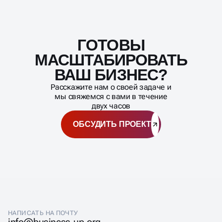
ГОТОВЫ
Масштабирование
процесса
МАСШТАБИРОВАТЬ
ВАШ БИЗНЕС?
Расскажите нам о своей задаче и
мы свяжемся с вами в течение
двух часов
ОБСУДИТЬ ПРОЕКТ
НАПИСАТЬ НА ПОЧТУ
info@business-up.org