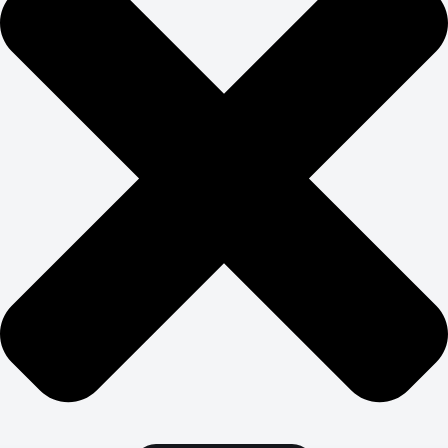
ЗАКАЖИТЕ
ПРОДВИЖЕНИЕ САЙТА-
ВИЗИТКИ В BUSINESS UP
Создание и продвижение сайта визитки не требует
огромных бюджетов, но каждый рубль должен
работать эффективно. Фокусируемся на самых
перспективных направлениях: локальное SEO, работа
с отзывами, контент-маркетинг в социальных сетях.
Настраиваем простую, но эффективную аналитику:
источники трафика, конверсии в звонки и заявки,
стоимость привлечения клиента. Заказать визитку с
продвижением имеет смысл только если есть четкое
понимание ROI и план масштабирования успешных
каналов привлечения клиентов.