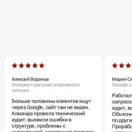
ОТЗЫВЫ
НАШИХ КЛИЕНТОВ
Алексей Воронов
Мария С
Интернет-магазин спортивного
Онлайн ш
питания
Работал
Больше половины клиентов ищут
запросо
через Google, сайт там не виден.
аудит, 
Команда провела технический
Объясни
аудит: выявили ошибки в
по друг
структуре, проблемы с
Прорабо
индексацией, медленную загрузку.