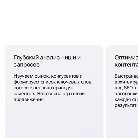
ПРОДВИЖЕНИЕ САЙТА
В
ТОП ОТ НАШИХ ЭКСПЕРТОВ
ВИЗИТКИ
Глубокий анализ ниши и
Оптимиз
запросов
контент
Изучаем рынок, конкурентов и
Выстраив
формируем список ключевых слов,
архитекту
которые реально приводят
под SEO, 
клиентов. Это основа стратегии
заголовки 
продвижения.
каждая ст
результат.