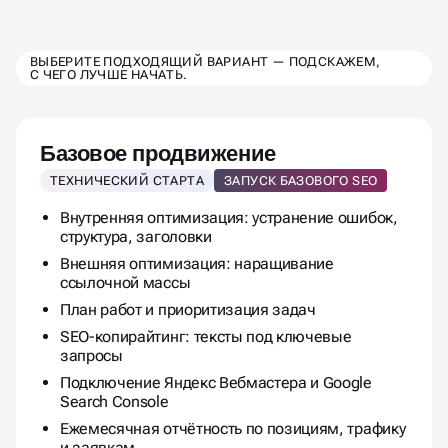
ВЫБЕРИТЕ ТАРИФ SEO-
ВЫБЕРИТЕ ПОДХОДЯЩИЙ ВАРИАНТ — ПОДСКАЖЕМ,
С ЧЕГО ЛУЧШЕ НАЧАТЬ.
ПРОДВИЖЕНИЯ
ПОД ВАШ БИЗНЕС
Базовое продвижение
ТЕХНИЧЕСКИЙ СТАРТА
ЗАПУСК БАЗОВОГО SEO
Внутренняя оптимизация: устранение ошибок,
структура, заголовки
Внешняя оптимизация: наращивание
ссылочной массы
План работ и приоритизация задач
SEO-копирайтинг: тексты под ключевые
запросы
Подключение Яндекс Вебмастера и Google
Search Console
Ежемесячная отчётность по позициям, трафику
и заявкам