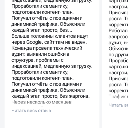
карточк
Проработали семантику,
настрои
подготовили контент-план.
Присыла
Получал отчёты с позициями и
роста. 
динамикой трафика. Объясняли
коррект
каждый этап просто, без…
Работал
Больше половины клиентов ищут
запросо
через Google, сайт там не виден.
аудит, 
Команда провела технический
Объясни
аудит: выявили ошибки в
по друг
структуре, проблемы с
Прорабо
индексацией, медленную загрузку.
карточк
Проработали семантику,
настрои
подготовили контент-план.
Присыла
Получал отчёты с позициями и
роста. 
динамикой трафика. Объясняли
коррект
каждый этап просто, без жаргона.
Трафик 
Через несколько месяцев
существ
органический трафик вырос
новой а
заметно, появились заявки с
стало с
новых запросов.