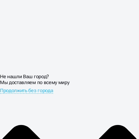
КОНВЕРСИЙ
У сайтов-визиток обычно небольшой трафик, поэтому
каждый посетитель на вес золота. Нельзя позволить
себе роскошь высокого показателя отказов. SEO
оптимизация визиток включает не только
привлечение трафика, но и максимальную конверсию
посетителей в клиентов.
Размещаем контактную информацию на каждой
странице, добавляем кнопки «Заказать звонок»,
создаем понятные формы обратной связи.
Не нашли Ваш город?
Используем элементы доверия: сертификаты,
Мы доставляем по всему миру
награды, членство в профессиональных ассоциациях.
Продолжить без города
Каждый блок должен подталкивать к совершению
целевого действия.