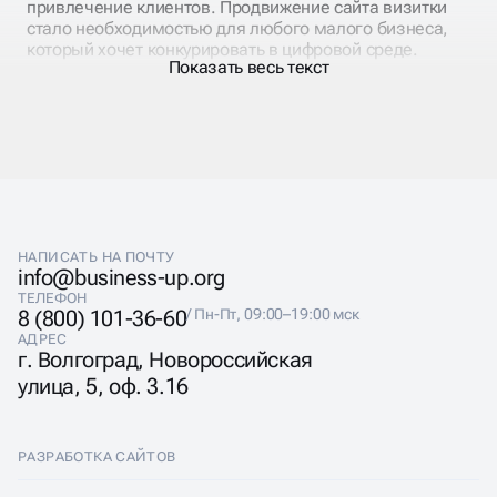
привлечение клиентов. Продвижение сайта визитки
стало необходимостью для любого малого бизнеса,
который хочет конкурировать в цифровой среде.
Показать весь текст
Основная проблема большинства визиток — они
созданы «для галочки», без понимания потребностей
целевой аудитории. Владельцы бизнеса думают, что
достаточно указать название компании, список услуг и
телефон. Но потенциальные клиенты ищут ответы на
конкретные вопросы, и страницы должны их давать.
НАПИСАТЬ НА ПОЧТУ
info@business-up.org
ТЕЛЕФОН
8 (800) 101-36-60
/ Пн-Пт, 09:00–19:00 мск
АДРЕС
СЛОЖНОСТИ SEO У
г. Волгоград, Новороссийская
улица, 5, оф. 3.16
САЙТА ВИЗИТКИ
РАЗРАБОТКА САЙТОВ
Главный вызов продвижения визитки —
ограниченное количество контента. Страница «О