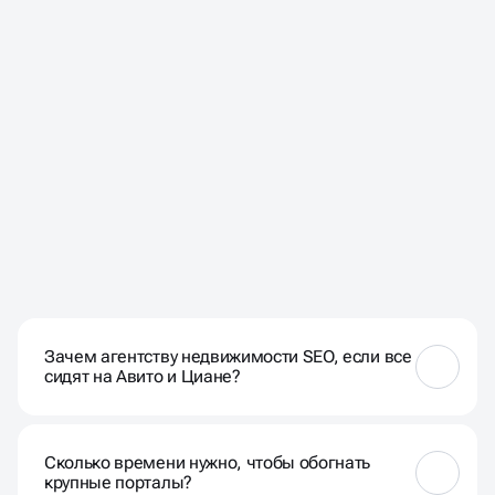
ЧАСТЫЕ ВОПРОСЫ НАШИХ
КЛИЕНТОВ
Зачем агентству недвижимости SEO, если все
сидят на Авито и Циане?
Авито и Циан — это витрина, где все выглядят
одинаково. Собственный сайт в топе поиска — это
Сколько времени нужно, чтобы обогнать
экспертность и доверие. Когда клиент ищет
крупные порталы?
«квартиры в ЖК Серебряный бор отзывы» или