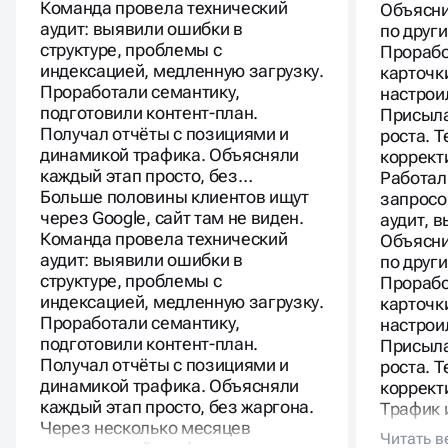
Команда провела технический
Объясни
аудит: выявили ошибки в
по друг
структуре, проблемы с
Прорабо
индексацией, медленную загрузку.
карточк
Проработали семантику,
настрои
подготовили контент-план.
Присыла
Получал отчёты с позициями и
роста. 
динамикой трафика. Объясняли
коррект
каждый этап просто, без…
Работал
Больше половины клиентов ищут
запросо
через Google, сайт там не виден.
аудит, 
Команда провела технический
Объясни
аудит: выявили ошибки в
по друг
структуре, проблемы с
Прорабо
индексацией, медленную загрузку.
карточк
Проработали семантику,
настрои
подготовили контент-план.
Присыла
Получал отчёты с позициями и
роста. 
динамикой трафика. Объясняли
коррект
каждый этап просто, без жаргона.
Трафик 
Через несколько месяцев
существ