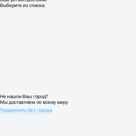
Выберите из списка:
ОСОБЕННОСТИ
ПРОДВИЖЕНИЕ САЙТА
НЕДВИЖИМОСТИ
Покупка недвижимости — не импульсивное решение.
Средний цикл от первого поиска до сделки составляет
3-6 месяцев. За это время клиент изучает десятки
объектов, сравнивает районы, считает ипотеку.
Реклама услуг недвижимости должно сопровождать
покупателя на всем пути.
Выстраиваем многоуровневые воронки: от
Не нашли Ваш город?
информационного контента для размышляющих до
Мы доставляем по всему миру
коммерческих страниц для готовых к покупке. Email-
Продолжить без города
рассылки с новыми объектами, персональные
подборки, аналитические отчеты — все работает на
долгосрочные отношения с клиентом.