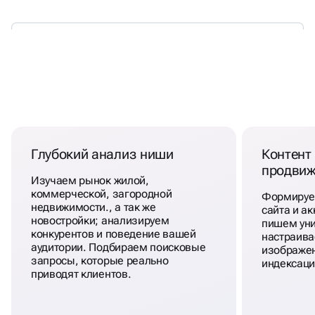
РЕКЛАМА АГЕНТСТВА
НЕДВИЖИМОСТИ
Глубокий анализ ниши
Контент 
продвиж
Изучаем рынок жилой,
коммерческой, загородной
Формируем
недвижимости., а так же
сайта и ак
новостройки; анализируем
пишем уни
конкурентов и поведение вашей
настраива
аудитории. Подбираем поисковые
изображен
запросы, которые реально
индексаци
приводят клиентов.