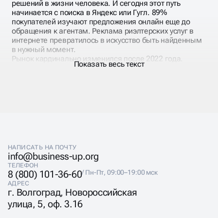
решений в жизни человека. И сегодня этот путь
начинается с поиска в Яндекс или Гугл. 89%
покупателей изучают предложения онлайн еще до
обращения к агентам. Реклама риэлтерских услуг в
интернете превратилось в искусство быть найденным
в нужный момент.
Рынок кардинально изменился после 2022 года.
Показать весь текст
Ипотечные ставки, валютные колебания, изменения в
законодательстве — все это влияет на поисковые
запросы покупателей. Сегодня люди ищут не просто
квартиры, а «квартиры без ипотеки», «вторичка с
хорошим ремонтом», «студии до 5 млн». Продвижение
агентства недвижимости должно учитывать эти
тренды.
НАПИСАТЬ НА ПОЧТУ
info@business-up.org
ТЕЛЕФОН
8 (800) 101-36-60
/ Пн-Пт, 09:00–19:00 мск
ПРОДВИЖЕНИЕ
АДРЕС
г. Волгоград, Новороссийская
РИЭЛТОРСКИХ УСЛУГ
улица, 5, оф. 3.16