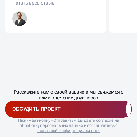
органический трафик вырос
новой а
заметно, появились заявки с
стало с
новых запросов.
Масштабирование
процесса
ДАВАЙТЕ
Расскажите нам о своей задаче и мы свяжемся с
�
вами в течение двух часов
ОБСУДИТЬ ПРОЕКТ
Нажимая кнопку «Отправить», Вы даете согласие на
обработку персональных данных и соглашаетесь с
политикой конфиденциальности