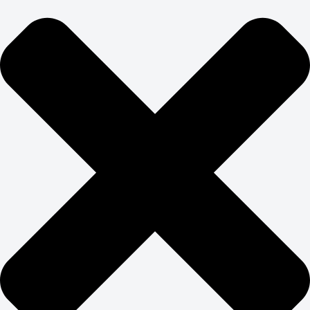
ЗАКАЖИТЕ
ПРОДВИЖЕНИЕ САЙТА
НЕДВИЖИМОСТИ
Авито, Циан, Домклик, Юла — гиганты рынка с
огромными бюджетами на SEO. Конкурировать с ними
в лоб бессмысленно. Продвижение недвижимости
требует поиска ниш, где можно выиграть за счет
экспертизы, а не бюджета.
Фокусируемся на специализации: элитная
недвижимость, коммерческие объекты, загородная
недвижимость, инвестиционные проекты. Создаем
экспертный контент, который федеральные площадки
не могут предложить: детальная аналитика районов,
юридическое сопровождение, инвестиционные
расчеты. Раскрутка недвижимости в Яндекс и Google
работает лучше всего именно в таких нишевых