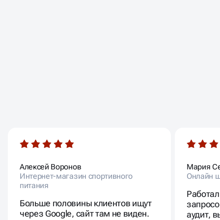
ОТЗЫВЫ
НАШИХ КЛИЕНТОВ
Алексей Воронов
Мария С
Интернет-магазин спортивного
Онлайн ш
питания
Работал
Больше половины клиентов ищут
запросо
через Google, сайт там не виден.
аудит, 