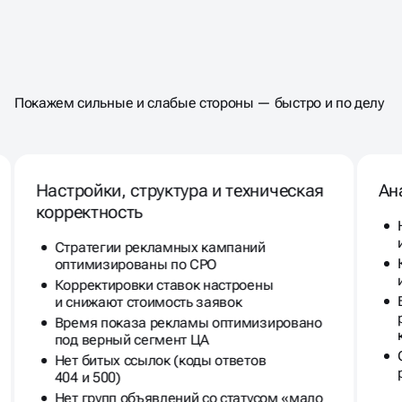
ПРОВЕДЁМ ЭКСПРЕСС-АУДИТ
Покажем сильные и слабые стороны — быстро и по делу
НАСТРОЕК РЕКЛАМЫ
ПО +150 КРИТЕРИЯМ
Настройки, структура и техническая
Ан
корректность
Стратегии рекламных кампаний
оптимизированы по CPO
Корректировки ставок настроены
и снижают стоимость заявок
Время показа рекламы оптимизировано
под верный сегмент ЦА
Нет битых ссылок (коды ответов
404 и 500)
Нет групп объявлений со статусом «мало