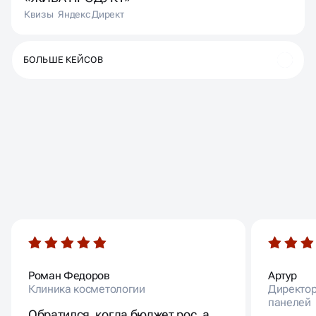
Квизы
Яндекс Директ
БОЛЬШЕ КЕЙСОВ
ВАШИ ОТЗЫВЫ
Роман Федоров
Артур
Клиника косметологии
Директор
панелей
Обратился, когда бюджет рос, а