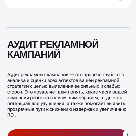
"Купить iPhone 17"), а ссылка ведет на главную
Аналитика: корректность отслеживания целей и
каталога. Это убивает конверсию;
конверсий;
Влияние сайта (посадочных страниц) на успех
Слабые заголовки и тексты: отсутствие УТП,
Юзабилити сайта: качество и скорость загрузки.
рекламы колоссально. Аудит обязательно
призыва к действию или ключей в заголовке
снижает кликабельность (CTR);
кампаний включает проверку:
Игнорирование расширений: дополнительные
Скорости загрузки: если сайт грузится дольше 3
ссылки, уточнения и визитка делают объявление
секунд, большая часть трафика уйдет, не
больше и информативнее, повышая вероятность
дождавшись;
клика.
АУДИТ РЕКЛАМНОЙ
Мобильной версии: на смартфонах показатели
отказов часто в разы выше, чем на десктопах,
КАМПАНИЙ
если сайт не адаптивен;
Юзабилити и контента: понятно ли
пользователю, что делать после перехода, видна
ли кнопка заказа, есть ли доверительные
элементы (отзывы, гарантии).
Аудит рекламных кампаний — это процесс глубокого
анализа и оценки всех аспектов вашей рекламной
стратегии с целью выявления её сильных и слабых
сторон. Это позволяет вам понять, какие части вашей
кампании работают наилучшим образом, а где есть
потенциал для улучшения, а также помогает выявить
прозрачные пути к снижению издержек и увеличению
ROI.