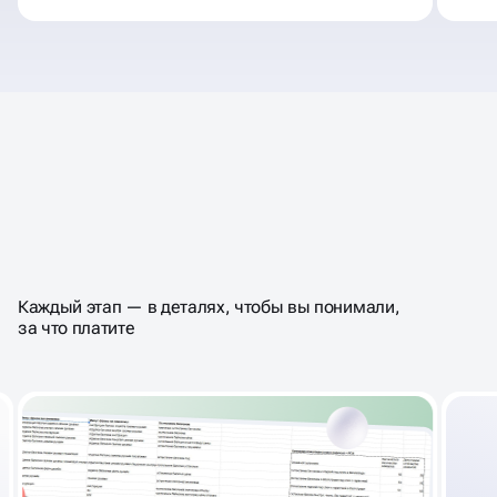
КАК ПРОХОДИТ АУДИТ —
ВЕСЬ ПРОЦЕСС ПО ШАГАМ
Каждый этап — в деталях, чтобы вы понимали,
за что платите