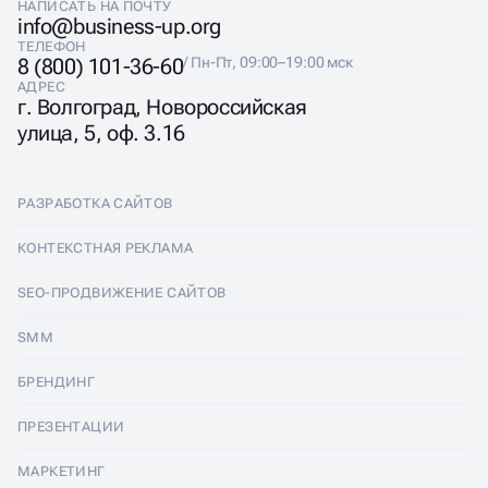
НАПИСАТЬ НА ПОЧТУ
info@business-up.org
ТЕЛЕФОН
8 (800) 101-36-60
/ Пн-Пт, 09:00–19:00 мск
АДРЕС
г. Волгоград, Новороссийская
улица, 5, оф. 3.16
РАЗРАБОТКА САЙТОВ
Разработка сайтов
КОНТЕКСТНАЯ РЕКЛАМА
Лендинги
Контекстная реклама
SEO-ПРОДВИЖЕНИЕ САЙТОВ
Интернет-магазины
Настройка Яндекс Директ
SEO-продвижение сайтов
SMM
Комплексные аудиты
Ведение Яндекс Директ
Продвижение в Яндексе
SMM
БРЕНДИНГ
Корпоративные сайты
Аудит Яндекс Директ
Продвижение в Google
Аудит социальных сетей
Брендинг
ПРЕЗЕНТАЦИИ
Разработка прототипа
Медийная реклама
SEO аудит
Ведение групп во Вконтакте
Разработка логотипа
Презентации
Сайт-квиз
МАРКЕТИНГ
Реклама в телеграм каналах
SERM и Управление репутацией