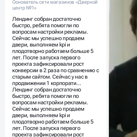
Основатель сети магазинов «Дверной
Основате
центр №1»
Лендинг собран достаточно
быстро, ребята помогли по
вопросам настройки рекламы.
Сейчас мы успешно продаем
двери, выполняем kpi и
плодотворно работаем больше 5
лет. После запуска первого
проекта зафиксировали рост
конверсии в 2 раза по сравнению с
старым сайтом. Сейчас у нас в
продвижении 1 корпорати…
Лендинг собран достаточно
быстро, ребята помогли по
вопросам настройки рекламы.
Сейчас мы успешно продаем
двери, выполняем kpi и
плодотворно работаем больше 5
лет. После запуска первого
проекта зафиксировали рост