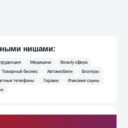
зными нишами:
пруденция
Медицина
Beauty сфера
Товарный бизнес
Автомобили
Блогеры
тетные телефоны
Гаражи
Финские сауны
во