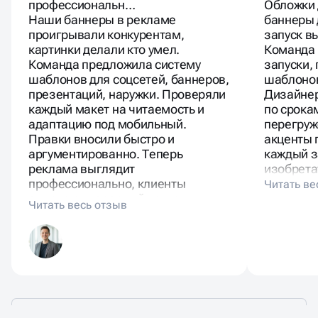
профессиональн…
Обложки 
Наши баннеры в рекламе
баннеры 
проигрывали конкурентам,
запуск в
картинки делали кто умел.
Команда
Команда предложила систему
запуски,
шаблонов для соцсетей, баннеров,
шаблонов
презентаций, наружки. Проверяли
Дизайне
каждый макет на читаемость и
по срока
адаптацию под мобильный.
перегруж
Правки вносили быстро и
акценты 
аргументированно. Теперь
каждый з
реклама выглядит
изобретат
профессионально, клиенты
отмечают взрослый подход.