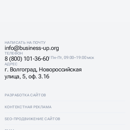
НАПИСАТЬ НА ПОЧТУ
info@business-up.org
ТЕЛЕФОН
8 (800) 101-36-60
/ Пн-Пт, 09:00–19:00 мск
АДРЕС
г. Волгоград, Новороссийская
улица, 5, оф. 3.16
РАЗРАБОТКА САЙТОВ
Разработка сайтов
КОНТЕКСТНАЯ РЕКЛАМА
Лендинги
Контекстная реклама
SEO-ПРОДВИЖЕНИЕ САЙТОВ
Интернет-магазины
Настройка Яндекс Директ
SEO-продвижение сайтов