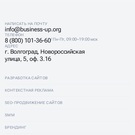
После самостоятельного ведения аккаунта
При смене стратегии или команды
Если упали охваты, вовлечённость или заявки
НАПИСАТЬ НА ПОЧТУ
info@business-up.org
ТЕЛЕФОН
8 (800) 101-36-60
/ Пн-Пт, 09:00–19:00 мск
АДРЕС
г. Волгоград, Новороссийская
улица, 5, оф. 3.16
РАЗРАБОТКА САЙТОВ
Разработка сайтов
КОНТЕКСТНАЯ РЕКЛАМА
Лендинги
Контекстная реклама
SEO-ПРОДВИЖЕНИЕ САЙТОВ
Интернет-магазины
Настройка Яндекс Директ
SEO-продвижение сайтов
SMM
Комплексные аудиты
Ведение Яндекс Директ
Продвижение в Яндексе
SMM
БРЕНДИНГ
Корпоративные сайты
Аудит Яндекс Директ