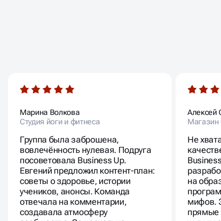
ОТЗЫВЫ
НАШИХ КЛИЕНТОВ
Марина Волкова
Алексей 
Студия йоги и фитнеса
Магазин 
Группа была заброшена,
Не хват
вовлечённость нулевая. Подруга
качеств
посоветовала Business Up.
Busines
Евгений предложил контент-план:
разрабо
советы о здоровье, истории
на обра
учеников, анонсы. Команда
програм
отвечала на комментарии,
мифов. 
создавала атмосферу
прямые 