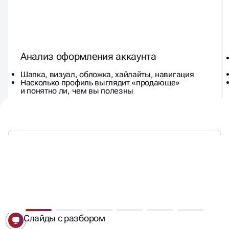
Анализ оформления аккаунта
Шапка, визуал, обложка, хайлайты, навигация
Насколько профиль выглядит «продающе»
и понятно ли, чем вы полезны
КАК ВЫГЛЯДИТ АНАЛИЗ
СОЦСЕТЕЙ НА ПРАКТИКЕ
Слайды с разбором