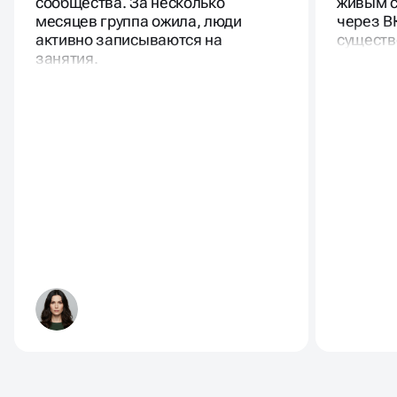
сообщества. За несколько
живым с
месяцев группа ожила, люди
через В
активно записываются на
существ
занятия.