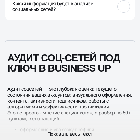
Какая информация будет в анализе
продвижения и выявления и устранения ошибок,
социальных сетей?
мешающих правильному развитию.
Грамотный аудит должен включать как минимум
следующие моменты: количественные показатели
— охват аудитории, подписчики, посты, ретвиты и
т. д.; анализ активности и вовлеченности — рост
подписчиков, лайки, клики, ретвиты и т. д. анализ
конкурентов — используемые инструменты,
АУДИТ СОЦ-СЕТЕЙ ПОД
анализ контента и т. д.
КЛЮЧ В BUSINESS UP
Аудит соцсетей — это глубокая оценка текущего
состояния ваших аккаунтов: визуального оформления,
контента, активности подписчиков, работы с
алгоритмами и эффективности продвижения.
Это не просто «мнение специалиста», а разбор по 50+
пунктам, включающий:
оформление и упаковку профиля
Показать весь текст
структуру контента и тематику