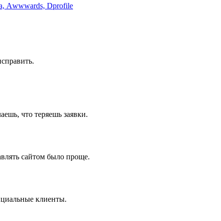
a, Аwwwards, Dprofile
исправить.
аешь, что теряешь заявки.
авлять сайтом было проще.
енциальные клиенты.