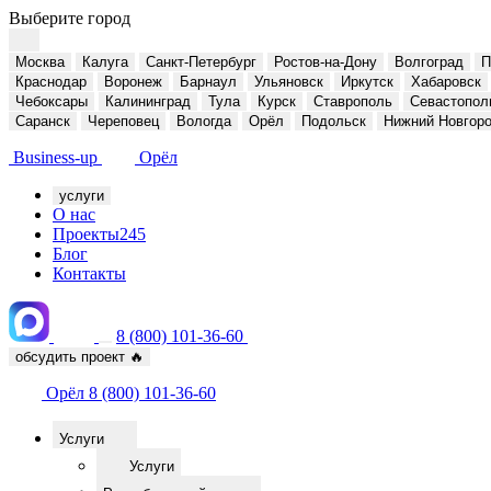
Выберите город
Москва
Калуга
Санкт-Петербург
Ростов-на-Дону
Волгоград
П
Краснодар
Воронеж
Барнаул
Ульяновск
Иркутск
Хабаровск
Чебоксары
Калининград
Тула
Курск
Ставрополь
Севастопол
Саранск
Череповец
Вологда
Орёл
Подольск
Нижний Новгор
Business-up
Орёл
услуги
О нас
Проекты
245
Блог
Контакты
8 (800) 101-36-60
обсудить проект
🔥
Орёл
8 (800) 101-36-60
Услуги
Услуги