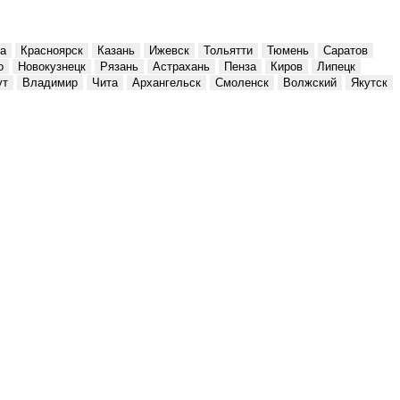
а
Красноярск
Казань
Ижевск
Тольятти
Тюмень
Саратов
о
Новокузнецк
Рязань
Астрахань
Пенза
Киров
Липецк
ут
Владимир
Чита
Архангельск
Смоленск
Волжский
Якутск