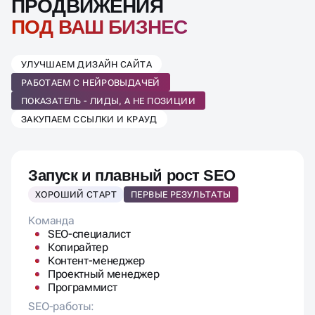
РАБОТАЕМ С НЕЙРОВЫДАЧЕЙ
ПОКАЗАТЕЛЬ - ЛИДЫ, А НЕ ПОЗИЦИИ
ЗАКУПАЕМ ССЫЛКИ И КРАУД
Запуск и плавный рост SEO
ХОРОШИЙ СТАРТ
ПЕРВЫЕ РЕЗУЛЬТАТЫ
Команда
SEO-специалист
Копирайтер
Контент-менеджер
Проектный менеджер
Программист
SEO-работы:
Аудит и стратегия
Семантика до 200 ключей
ТЗ на доработки и контент
Яндекс.Бизнес
До 3х часов программиста
Контент в месяц: