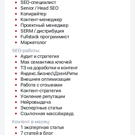
Fullstack программист
Маркетолог
SEO-работы:
Аудит и стратегия
Max семантика ключей
ТЗ на доработки и контент
Яндекс.Бизнес\Дзен\Ритм
Внешняя оптимизация
Работа с отзывами
Контент-стратегия
Усиление репутации
Нейровыдача
Экспертные статьи
Ссылочная масса\крауд
Контент в месяц:
1 экспертная статья
7 статей в блог
8 текстов для коммерческих страниц
Ежемесячный отчет:
Еженедельный + Ежемесячный отчёт
Позиции, трафик, лиды, KPI
1 отчетная встреча в месяц.