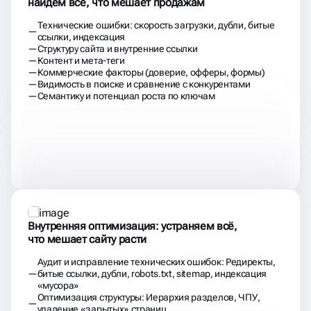
Видимость в поиске и сравнение с конкурентами
Семантику и потенциал роста по ключам
Внутренняя оптимизация: устраняем всё,
что мешает сайту расти
Аудит и исправление технических ошибок: Редиректы,
битые ссылки, дубли, robots.txt, sitemap, индексация
«мусора»
Оптимизация структуры: Иерархия разделов, ЧПУ,
удаление «зарытых» страниц
Настройка заголовков и мета-тегов: Title, Description,
H1-H6, Alt, Open Graph
Работа с контентом: Ключевые фразы, читаемость,
таблицы, списки, удаление «воды»
Внутренняя перелинковка: Логичные связи, прокачка
важных страниц