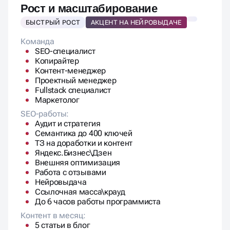
Копирайтер
Контент-менеджер
Проектный менеджер
Fullstack специалист
Маркетолог
SEO-работы:
Аудит и стратегия
Семантика до 400 ключей
ТЗ на доработки и контент
Яндекс.Бизнес\Дзен
Внешняя оптимизация
Работа с отзывами
Нейровыдача
Ссылочная масса\крауд
До 6 часов работы программиста
Контент в месяц:
5 статьи в блог
5 текста для коммерческих страниц
Ежемесячный отчет:
Ежемесячный отчёт
Позиции, трафик, лиды, KPI
1 отчетная встреча в месяц.