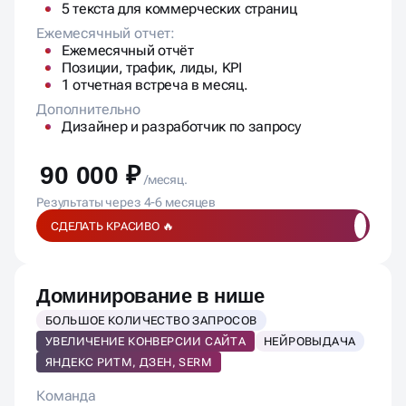
Дополнительно
Дизайнер и разработчик по запросу
90 000 ₽
/месяц.
Результаты через 4-6 месяцев
СДЕЛАТЬ КРАСИВО 🔥
Доминирование в нише
БОЛЬШОЕ КОЛИЧЕСТВО ЗАПРОСОВ
УВЕЛИЧЕНИЕ КОНВЕРСИИ САЙТА
НЕЙРОВЫДАЧА
ЯНДЕКС РИТМ, ДЗЕН, SERM
Команда
SEO-специалист
Senior / Head SEO
Копирайтер
Контент-менеджер
Проектный менеджер
SERM / дистрибуция