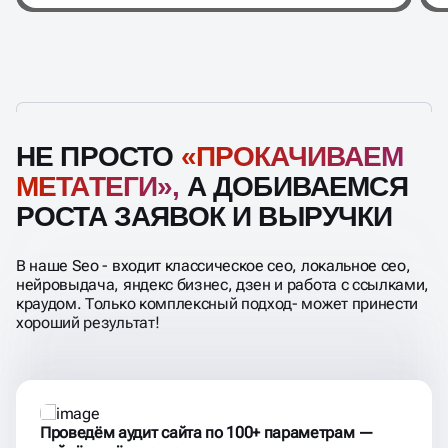
НЕ ПРОСТО
«ПРОКАЧИВАЕМ
МЕТАТЕГИ»,
А ДОБИВАЕМСЯ
РОСТА ЗАЯВОК И ВЫРУЧКИ
В наше Seo - входит классическое сео, локальное сео,
нейровыдача, яндекс бизнес, дзен и работа с ссылками,
краудом. Только комплексный подход- может принести
хороший результат!
Проведём аудит сайта по 100+ параметрам —
найдём всё, что мешает продажам
Технические ошибки: скорость загрузки, дубли, битые
ссылки, индексация
Структуру сайта и внутренние ссылки
Контент и мета-теги
Коммерческие факторы (доверие, офферы, формы)