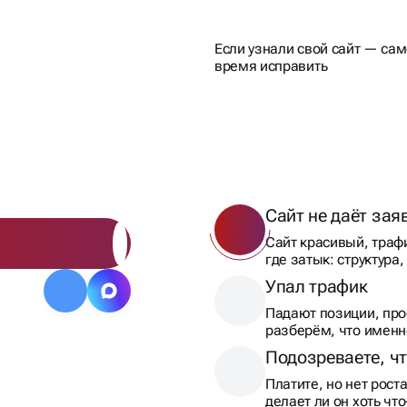
Если узнали свой сайт — са
время исправить
ВАЮТСЯ
МАМИ
Сайт не даёт зая
Сайт красивый, траф
где затык: структура
Упал трафик
Падают позиции, про
разберём, что именно
Подозреваете, чт
Платите, но нет рост
делает ли он хоть чт