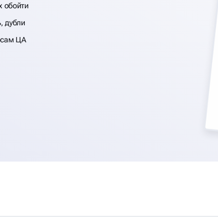
х обойти
, дубли
осам ЦА