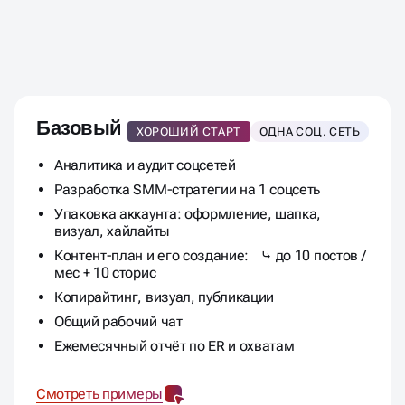
СКОЛЬКО СТОИТ ВЫСТРОИТЬ
ПРОДАЖИ
С ПОМОЩЬЮ СММ
ПРОДВИЖЕНИЯ
Базовый
ХОРОШИЙ СТАРТ
ОДНА СОЦ. СЕТЬ
Аналитика и аудит соцсетей
Разработка SMM-стратегии на 1 соцсеть
Упаковка аккаунта: оформление, шапка,
визуал, хайлайты
Контент-план и его создание: ⤷ до 10 постов /
мес + 10 сторис
Копирайтинг, визуал, публикации
Общий рабочий чат
Ежемесячный отчёт по ER и охватам
Смотреть примеры