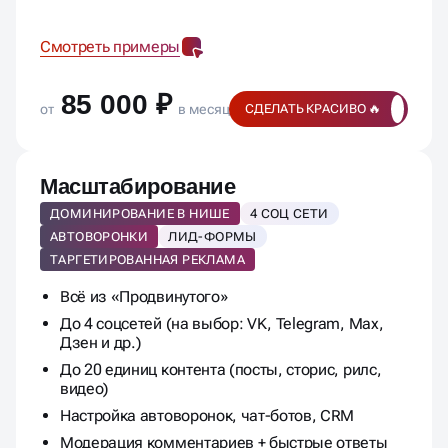
Смотреть примеры
85 000 ₽
от
в месяц
СДЕЛАТЬ КРАСИВО 🔥
Масштабирование
ДОМИНИРОВАНИЕ В НИШЕ
4 СОЦ СЕТИ
АВТОВОРОНКИ
ЛИД-ФОРМЫ
ТАРГЕТИРОВАННАЯ РЕКЛАМА
Всё из «Продвинутого»
До 4 соцсетей (на выбор: VK, Telegram, Max,
Дзен и др.)
До 20 единиц контента (посты, сторис, рилс,
видео)
Настройка автоворонок, чат-ботов, CRM
Модерация комментариев + быстрые ответы