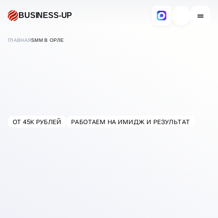
BUSINESS-UP
ГЛАВНАЯ
SMM В ОРЛЕ
SMM-ПРОДВИЖЕНИЕ
В СОЦИАЛЬНЫХ СЕТЯХ
ОТ 45К РУБЛЕЙ
РАБОТАЕМ НА ИМИДЖ И РЕЗУЛЬТАТ
В
ОРЛЕ