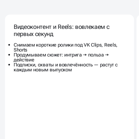
ИНСТРУМЕНТЫ SMM
ПРОДВИЖЕНИЯ, КОТОРЫЕ
Видеоконтент и Reels: вовлекаем с
ПРЕВРАЩАЮТ ОХВАТЫ В
первых секунд
СТАБИЛЬНЫЙ ПОТОК ЛИДОВ
Снимаем короткие ролики под VK Clips, Reels,
Shorts
Продумываем сюжет: интрига → польза →
действие
Подписки, охваты и вовлечённость — растут с
каждым новым выпуском