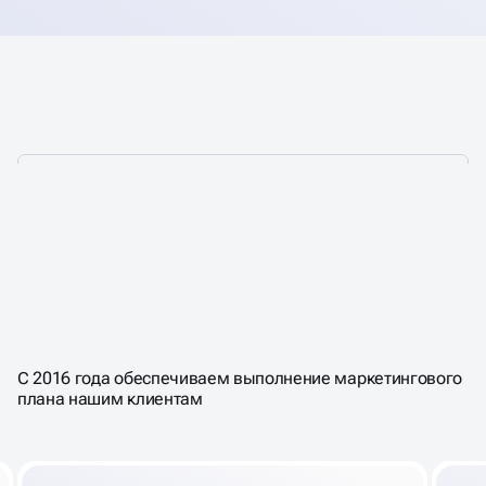
ПОШАГОВАЯ СИСТЕМА,
КОТОРАЯ
ПРИВОДИТ К ПРОДАЖАМ
В
С 2016 года обеспечиваем выполнение маркетингового
СОЦ-СЕТЯХ
плана нашим клиентам