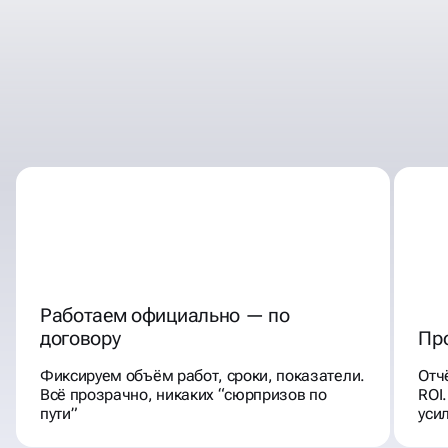
ПОЧЕМУ КЛИЕНТЫ
ВЫБИРАЮТ НАС ДЛЯ
ПРОДВИЖЕНИЯ В
СОЦИАЛЬНЫХ СЕТЯХ
Работаем официально — по
договору
Пр
Фиксируем объём работ, сроки, показатели.
Отч
Всё прозрачно, никаких “сюрпризов по
ROI
пути”
уси