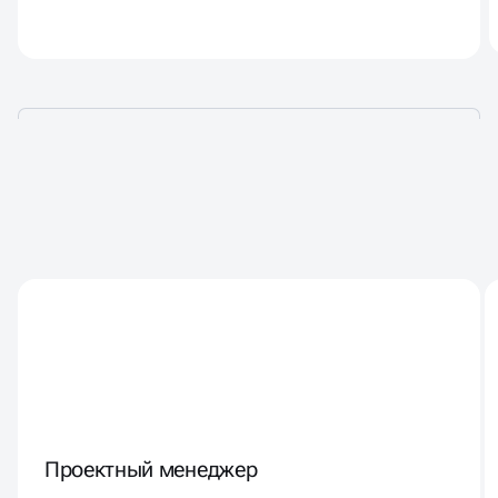
НАД ВАШИМ ПРОЕКТОМ
БУДЕТ РАБОТАТЬ КОМАНДА
ИЗ
8 СПЕЦИАЛИСТОВ
Проектный менеджер