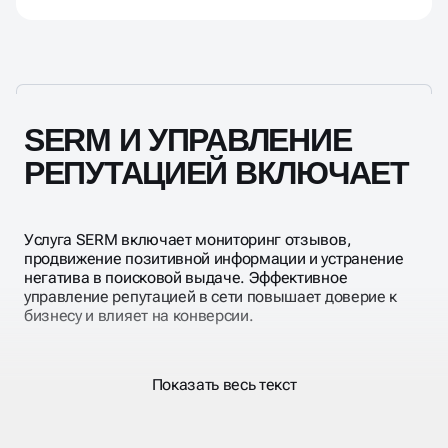
отзывами, продвижение сайта. Управление SERM
бизнеса требует системности и точных
SERM в интернете охватывает не только сайты и
инструментов.
отзывы, но и управление репутацией в поисковых
системах — Яндекс и Google. Мы оптимизируем
поисковую выдачу, выстраиваем позитивный
информационный фон и защищаем бренд от
негатива. Это актуально как для бизнеса, так и для
SERM И УПРАВЛЕНИЕ
персонального имиджа.
РЕПУТАЦИЕЙ ВКЛЮЧАЕТ
Услуга SERM включает мониторинг отзывов,
продвижение позитивной информации и устранение
негатива в поисковой выдаче. Эффективное
управление репутацией в сети повышает доверие к
бизнесу и влияет на конверсии.
Показать весь текст
АГЕНТСТВО УПРАВЛЕНИЯ