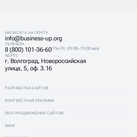
РЕПУТАЦИЕЙ В
ИНТЕРНЕТЕ
НАПИСАТЬ НА ПОЧТУ
info@business-up.org
Агентство Business up предоставляет
ТЕЛЕФОН
профессиональные услуги SERM: аудит репутации,
8 (800) 101-36-60
/ Пн-Пт, 09:00–19:00 мск
стратегия управления, работа с отзывами и
АДРЕС
продвижение сайта. Мы настраиваем управление
г. Волгоград, Новороссийская
репутацией компании в интернете под задачи бизнеса
улица, 5, оф. 3.16
— от мониторинга до отчётов. Также предлагаем
управление репутацией на картах, в соцсетях и на
отзовиках.
РАЗРАБОТКА САЙТОВ
Разработка сайтов
КОНТЕКСТНАЯ РЕКЛАМА
Лендинги
Контекстная реклама
SEO-ПРОДВИЖЕНИЕ САЙТОВ
Интернет-магазины
Настройка Яндекс Директ
SEO-продвижение сайтов
SMM
Комплексные аудиты
Ведение Яндекс Директ
Продвижение в Яндексе
SMM