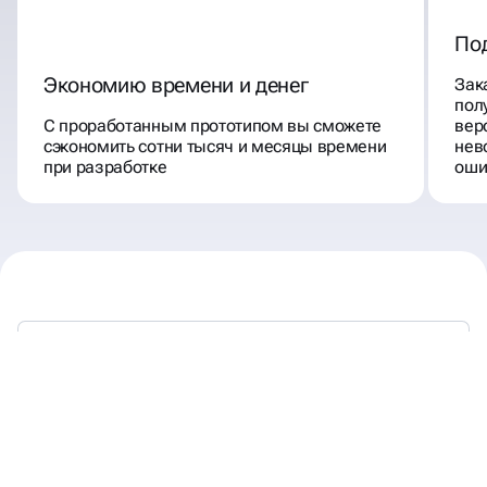
По
Экономию времени и денег
Зак
пол
С проработанным прототипом вы сможете
вер
сэкономить сотни тысяч и месяцы времени
нев
при разработке
оши