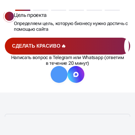
ОТ ИДЕИ ДО ГОТОВОГО
ПРОТОТИПА САЙТА ВСЕГО ЗА
Цель проекта
6 ШАГОВ
Определяем цель, которую бизнесу нужно достичь с
помощью сайта
СДЕЛАТЬ КРАСИВО 🔥
Написать вопрос в Telegram или Whatsapp (ответим
в течение 20 минут)