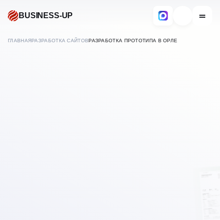
BUSINESS-UP
ГЛАВНАЯ
РАЗРАБОТКА САЙТОВ
РАЗРАБОТКА ПРОТОТИПА В ОРЛЕ
С ПРОДУМАННЫМ
РАЗРАБОТКА ПРОТОТИПА
МАРКЕТИНГОМ
САЙТА
В
ОРЛЕ