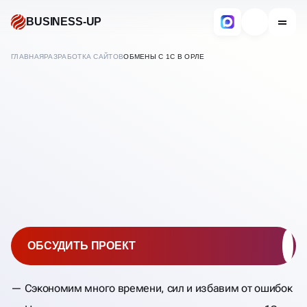
BUSINESS-UP
ГЛАВНАЯ
РАЗРАБОТКА САЙТОВ
ОБМЕНЫ С 1С В ОРЛЕ
В
ОРЛЕ
НАСТРОЙКА ОБМЕНА 1С С
САЙТОМ
ОБСУДИТЬ ПРОЕКТ
Сэкономим много времени, сил и избавим от ошибок