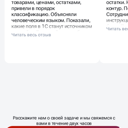
товарами, ценами, остатками,
остатки.
привели в порядок
контур. 
классификацию. Объясняли
Сотрудни
человеческим языком. Показали,
инструкц
какие поля в 1С станут источником
базы. Па
для сайта. Тестовый период без
скрины с
провалов. Менеджеры не тратят
вечную г
время на ручные правки. Клиентов
не отменяют по наличию.
Масштабирование
процесса
ДАВАЙТЕ
Расскажите нам о своей задаче и мы свяжемся с
�
вами в течение двух часов