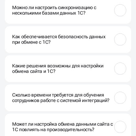
позволяют автоматизировать обновление
Можно ли настроить синхронизацию с
товаров, цен, остатков, заказов и других данных,
несколькими базами данных 1С?
обеспечивая единый и актуальный контент.
Да, наша система поддерживает работу с
несколькими базами данных 1С, что полезно для
Как обеспечивается безопасность данных
компаний с различными подразделениями.
при обмене с 1С?
Мы используем защищённые протоколы передачи
данных и реализуем меры безопасности для
Какие решения возможны для настройки
обеспечения конфиденциальности и целостности
обмена сайта и 1С?
информации.
Мы используем стандартные модули обмена
данными 1С и сайта. Также при необходимости
Сколько времени требуется для обучения
делаем индивидуальную доработку модуля или же
сотрудников работе с системой интеграций?
разрабатываем API для сложных
кастомизированных ресурсов.
Мы предоставляем обучение вашего персонала,
которое обычно занимает несколько дней, чтобы
Может ли настройка обмена данными сайта с
обеспечить комфортное использование системы.
1С повлиять на производительность?