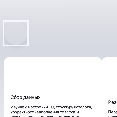
ШАГОВ, ЭТАПОВ
НАСТРОИМ ОБМЕН 1С С
САЙТОМ
Сбор данных
Рез
Изучаем настройки 1С, структуру каталога,
корректность заполнения товаров и
Пере
возможность установки стандартного
дела