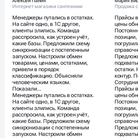
Алексей Панин
Мария Ви
Интернет магазина сантехники
Продажа 
Менеджеры путались в остатках.
Прайсы в
На сайте одно, в 1С другое,
цены обн
клиенты злились. Команда
Постоянн
расспросила, как устроен учёт,
позиции,
какие базы. Предложили схему
погрузил
синхронизации с постепенным
справочн
запуском. Настроили обмен
Предложи
товарами, ценами, остатками,
подхваты
привели в порядок
остатки.
классификацию. Объясняли
контур. 
человеческим языком.
Сотрудни
Показали…
Прайсы в
Менеджеры путались в остатках.
цены обн
На сайте одно, в 1С другое,
Постоянн
клиенты злились. Команда
позиции,
расспросила, как устроен учёт,
погрузил
какие базы. Предложили схему
справочн
синхронизации с постепенным
Предложи
запуском. Настроили обмен
подхваты