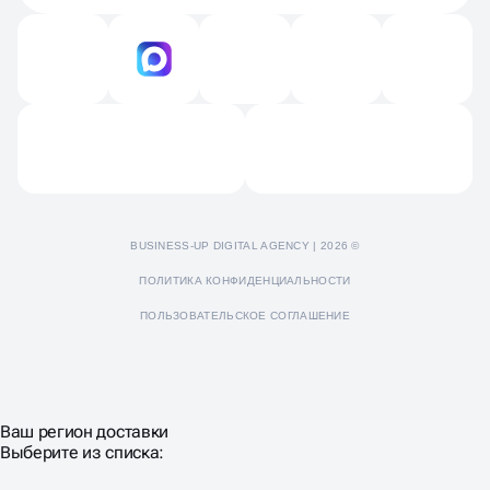
Вакансии
Технический аудит
Продвижение на Яндекс картах и 2GIS
Контакты
Продвижение Яндекс Дзен
Отзывы
Пресс-кит
BUSINESS-UP DIGITAL AGENCY | 2026 ©
ПОЛИТИКА КОНФИДЕНЦИАЛЬНОСТИ
ПОЛЬЗОВАТЕЛЬСКОЕ СОГЛАШЕНИЕ
Ваш регион доставки
Выберите из списка: