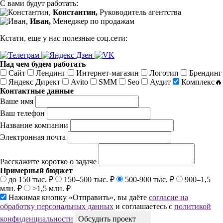
С вами будут работать:
Константин,
Руководитель агентства
Иван,
Менеджер по продажам
Кстати, еще у нас полезные соц.сети:
Над чем будем работать
Сайт
Лендинг
Интернет-магазин
Логотип
Брендинг
Яндекс Директ
Avito
SMM
Seo
Аудит
Комплекс🔥
Контактные данные
Ваше имя
Ваш телефон
Название компании
Электронная почта
Расскажите коротко о задаче
Примерный бюджет
до 150 тыс. ₽
150–500 тыс. ₽
500-900 тыс. ₽
900–1,5
млн. ₽
>1,5 млн. ₽
Нажимая кнопку «Отправить», вы даёте
согласие на
обработку персональных данных
и соглашаетесь с
политикой
конфиденциальности
Обсудить проект