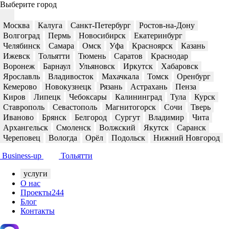
Выберите город
Москва
Калуга
Санкт-Петербург
Ростов-на-Дону
Волгоград
Пермь
Новосибирск
Екатеринбург
Челябинск
Самара
Омск
Уфа
Красноярск
Казань
Ижевск
Тольятти
Тюмень
Саратов
Краснодар
Воронеж
Барнаул
Ульяновск
Иркутск
Хабаровск
Ярославль
Владивосток
Махачкала
Томск
Оренбург
Кемерово
Новокузнецк
Рязань
Астрахань
Пенза
Киров
Липецк
Чебоксары
Калининград
Тула
Курск
Ставрополь
Севастополь
Магнитогорск
Сочи
Тверь
Иваново
Брянск
Белгород
Сургут
Владимир
Чита
Архангельск
Смоленск
Волжский
Якутск
Саранск
Череповец
Вологда
Орёл
Подольск
Нижний Новгород
Business-up
Тольятти
услуги
О нас
Проекты
244
Блог
Контакты