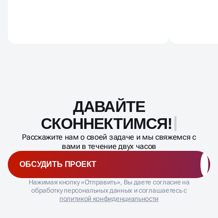
органический трафик вырос
новой ау
заметно, появились заявки с
стало ст
новых запросов.
ДАВАЙТЕ
Масштабирование
процесса
СКОННЕКТИМСЯ!
Расскажите нам о своей задаче и мы свяжемся с
вами в течение двух часов
ОБСУДИТЬ ПРОЕКТ
Нажимая кнопку «Отправить», Вы даете согласие на
обработку персональных данных и соглашаетесь с
политикой конфиденциальности