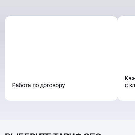
Каж
Работа по договору
с к