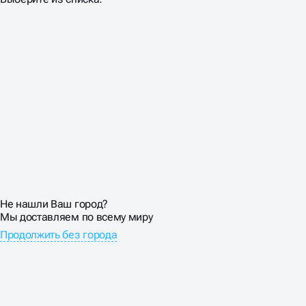
Ваш регион доставки
Выберите из списка:
ОПТИМИЗАЦИЯ ДЛЯ
КОНВЕРСИЙ
У сайтов-визиток обычно небольшой трафик, поэтому
каждый посетитель на вес золота. Нельзя позволить
себе роскошь высокого показателя отказов. SEO
оптимизация визиток включает не только
привлечение трафика, но и максимальную конверсию
посетителей в клиентов.
Размещаем контактную информацию на каждой
странице, добавляем кнопки «Заказать звонок»,
создаем понятные формы обратной связи.
Не нашли Ваш город?
Используем элементы доверия: сертификаты,
Мы доставляем по всему миру
награды, членство в профессиональных ассоциациях.
Продолжить без города
Каждый блок должен подталкивать к совершению
целевого действия.