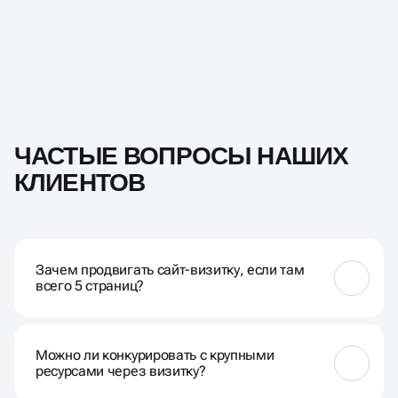
ЧАСТЫЕ ВОПРОСЫ НАШИХ
КЛИЕНТОВ
Зачем продвигать сайт-визитку, если там
всего 5 страниц?
Количество страниц не главное — важна их
релевантность запросам клиентов. Хорошо
Можно ли конкурировать с крупными
оптимизированная визитка может обогнать
ресурсами через визитку?