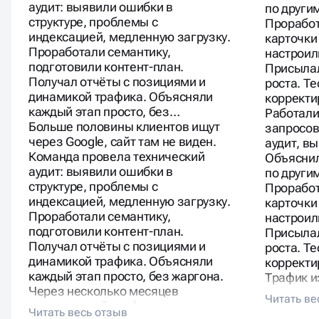
Команда провела технический
Объяснил
аудит: выявили ошибки в
по други
структуре, проблемы с
Проработ
индексацией, медленную загрузку.
карточки
Проработали семантику,
настроил
подготовили контент-план.
Присылал
Получал отчёты с позициями и
роста. Т
динамикой трафика. Объясняли
корректи
каждый этап просто, без…
Работали
Больше половины клиентов ищут
запросов
через Google, сайт там не виден.
аудит, в
Команда провела технический
Объяснил
аудит: выявили ошибки в
по други
структуре, проблемы с
Проработ
индексацией, медленную загрузку.
карточки
Проработали семантику,
настроил
подготовили контент-план.
Присылал
Получал отчёты с позициями и
роста. Т
динамикой трафика. Объясняли
корректи
каждый этап просто, без жаргона.
Трафик и
Через несколько месяцев
существе