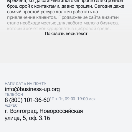
Времена, когда сайт-визитка был просто электронной
брошюрой с контактами, давно прошли. Сегодня даже
самый простой ресурс должен работать на
привлечение клиентов. Продвижение сайта визитки
стало необходимостью для любого малого бизнеса,
который хочет конкурировать в цифровой среде.
Показать весь текст
Основная проблема большинства визиток — они
созданы «для галочки», без понимания потребностей
целевой аудитории. Владельцы бизнеса думают, что
достаточно указать название компании, список услуг и
телефон. Но потенциальные клиенты ищут ответы на
конкретные вопросы, и страницы должны их давать.
НАПИСАТЬ НА ПОЧТУ
info@business-up.org
ТЕЛЕФОН
8 (800) 101-36-60
/ Пн-Пт, 09:00–19:00 мск
АДРЕС
СЛОЖНОСТИ SEO У
г. Волгоград, Новороссийская
улица, 5, оф. 3.16
САЙТА ВИЗИТКИ