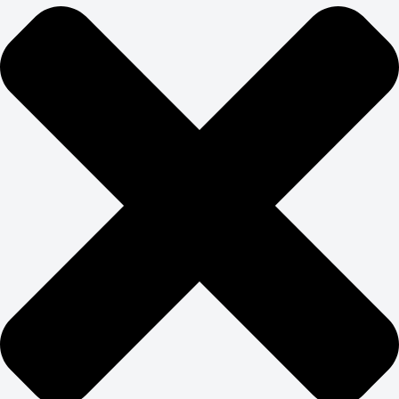
ЗАКАЖИТЕ
ПРОДВИЖЕНИЕ САЙТА-
ВИЗИТКИ В BUSINESS UP
Создание и продвижение сайта визитки не требует
огромных бюджетов, но каждый рубль должен
работать эффективно. Фокусируемся на самых
перспективных направлениях: локальное SEO, работа
с отзывами, контент-маркетинг в социальных сетях.
Настраиваем простую, но эффективную аналитику:
источники трафика, конверсии в звонки и заявки,
стоимость привлечения клиента. Заказать визитку с
продвижением имеет смысл только если есть четкое
понимание ROI и план масштабирования успешных
каналов привлечения клиентов.