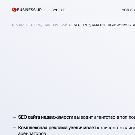
BUSINESS-UP
СУРГУТ
УСЛУГ
ГЛАВНАЯ
SEO-ПРОДВИЖЕНИЕ САЙТОВ
SEO ПРОДВИЖЕНИЕ НЕДВИЖИМОСТИ
В
СУРГУТЕ
ПРОДВИЖЕНИЕ И
SEO сайта недвижимости
выводит агентство в топ по
РЕКЛАМА НЕДВИ
Комплексная реклама увеличивает
количество заяво
арендаторов