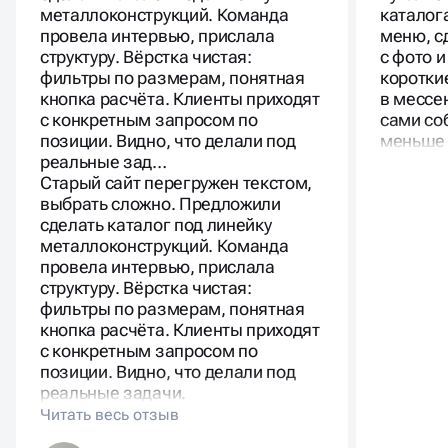
Средние сроки разработки составляют от двух до
металлоконструкций. Команда
каталог
шести недель в зависимости от сложности. Цены
провела интервью, прислала
меню, с
фиксируются в договоре и включают проектирование
структуру. Вёрстка чистая:
с фото 
структуры, разработку дизайна, настройку карточек,
фильтры по размерам, понятная
коротки
фильтров, корзины, интеграцию с CRM и аналитикой,
кнопка расчёта. Клиенты приходят
в мессе
а также базовую SEO-оптимизацию. Такой подход
обеспечивает прозрачность и предсказуемость
с конкретным запросом по
сами со
бюджета.
позиции. Видно, что делали под
меньше 
реальные зад…
Старый сайт перегружен текстом,
выбрать сложно. Предложили
сделать каталог под линейку
металлоконструкций. Команда
провела интервью, прислала
ПРЕИМУЩЕСТВА ДЛЯ
структуру. Вёрстка чистая:
фильтры по размерам, понятная
БИЗНЕСА
кнопка расчёта. Клиенты приходят
с конкретным запросом по
позиции. Видно, что делали под
Сайт каталог помогает систематизировать товары и
реальные задачи.
услуги, улучшает восприятие бренда и повышает
доверие клиентов. Каталог облегчает поиск нужных
позиций, демонстрирует подробные описания и