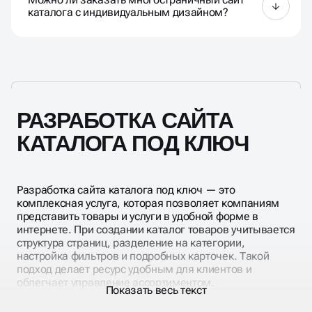
привлечения целевой аудитории.
каталога с индивидуальным дизайном?
Да, создание многостраничного сайта каталога
под ключ включает индивидуальный дизайн,
настройку карточек товаров и категорий, фильтров
и корзины.
РАЗРАБОТКА САЙТА
КАТАЛОГА ПОД КЛЮЧ
Разработка сайта каталога под ключ — это
комплексная услуга, которая позволяет компаниям
представить товары и услуги в удобной форме в
интернете. При создании каталог товаров учитывается
структура страниц, разделение на категории,
настройка фильтров и подробных карточек. Такой
подход делает ресурс удобным для клиентов и
облегчает управление ассортиментом.
Показать весь текст
Создание сайта каталог с уникальным дизайном
предполагает адаптивность для всех устройств,