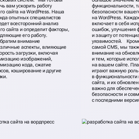
чь вам ускорить работу
функциональности, т
го сайта на WordPress. Наша
безопасности вашег
нда опытных специалистов
на WordPress. Кажд
едет всесторонний анализ
включает в себя ис
го сайта и определит факторы,
ошибок, улучшения 
дляющие его работу.
и защиту от потенци
братим внимание
уязвимостей. Кром
азличные аспекты, влияющие
самой CMS, мы так
корость загрузки, включая
внимание на обновл
мизацию изображений,
и тем, которые испо
мизацию кода, сжатие
на вашем сайте. Пл
рсов, кэширование и другие
играют важную роль
ики.
в функциональности 
сайта, и их обновле
важно для обеспече
безопасности и сов
с последними верси