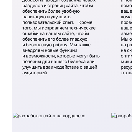
разделов и страниц сайта, чтобы
помо
обеспечить более удобную
ваше
навигацию и улучшить
кома
пользовательский опыт. Кроме
пров
того, мы исправляем технические
ваше
ошибки на вашем сайте, чтобы
заме
обеспечить его более гладкую
Мы о
и безопасную работу. Мы также
на р
внедряем новые функции
на с
и возможности, которые могут быть
опти
полезны для вашего бизнеса или
мини
улучшить взаимодействие с вашей
ресу
аудиторией.
техн