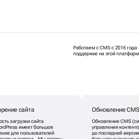
Работаем с CMS с 2016 года 
поддержке на этой платформ
А
орение сайта
Обновление CM
ость загрузки сайта
Обновление CMS (с
ordPress имеет большое
управления контент
ение для пользователей
до последней верси
исковых систем. Мы готовы
большое значение к