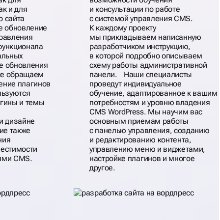
ак и для
и консультации по работе
о сайта
с системой управления CMS.
ое обновление
К каждому проекту
правления
мы прикладываем написанную
функционала
разработчиком инструкцию,
альных
в которой подробно описываем
е обновления
схему работы административной
же обращаем
панели. Наши специалисты
ение плагинов
проведут индивидуальное
льзуются
обучение, адаптированное к вашим
агины и темы
потребностям и уровню владения
CMS WordPress. Мы научим вас
и дизайне
основным приемам работы
ние также
с панелью управления, созданию
ния
и редактированию контента,
местимости
управлению меню и виджетами,
ями CMS.
настройке плагинов и многое
другое.