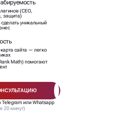
табируемость
плагинов (СЕО,
, защита)
 сделать уникальный
знес
ость
-карта сайта — легко
виках
 Rank Math) помогают
ент
ОНСУЛЬТАЦИЮ
в Telegram или Whatsapp
е 20 минут)