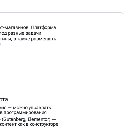
нет-магазинов. Платформа
 под разные задачи,
гины, а также размещать
е
ота
ейс — можно управлять
ов программирования
(Gutenberg, Elementor) —
контент как в конструкторе