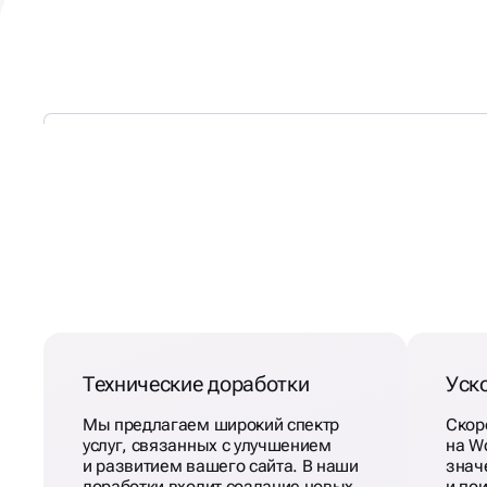
ЧТО МЫ ПРЕДЛАГАЕМ
ПРИ РАЗРАБОТКЕ САЙТ
НА
ВОРДПРЕСС
Технические доработки
Уск
Мы предлагаем широкий спектр
Скор
услуг, связанных с улучшением
на W
и развитием вашего сайта. В наши
знач
доработки входит создание новых
и по