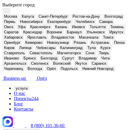
Выберите город
Москва
Калуга
Санкт-Петербург
Ростов-на-Дону
Волгоград
Пермь
Новосибирск
Екатеринбург
Челябинск
Самара
Омск
Уфа
Красноярск
Казань
Ижевск
Тольятти
Тюмень
Саратов
Краснодар
Воронеж
Барнаул
Ульяновск
Иркутск
Хабаровск
Ярославль
Владивосток
Махачкала
Томск
Оренбург
Кемерово
Новокузнецк
Рязань
Астрахань
Пенза
Киров
Липецк
Чебоксары
Калининград
Тула
Курск
Ставрополь
Севастополь
Магнитогорск
Сочи
Тверь
Иваново
Брянск
Белгород
Сургут
Владимир
Чита
Архангельск
Смоленск
Волжский
Якутск
Саранск
Череповец
Вологда
Орёл
Подольск
Нижний Новгород
Business-up
Орёл
услуги
О нас
Проекты
244
Блог
Контакты
8 (800) 101-36-60