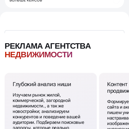
БОЛЬШЕ КЕЙСОВ
РЕКЛАМА АГЕНТСТВА
НЕДВИЖИМОСТИ
Глубокий анализ ниши
Контент 
продвиж
Изучаем рынок жилой,
коммерческой, загородной
Формируем
недвижимости., а так же
сайта и ак
новостройки; анализируем
пишем уни
конкурентов и поведение вашей
настраива
аудитории. Подбираем поисковые
изображен
запросы, которые реально
индексаци