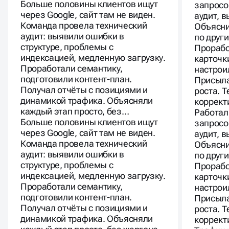
питания
Работал
Больше половины клиентов ищут
запросо
через Google, сайт там не виден.
аудит, 
Команда провела технический
Объясни
аудит: выявили ошибки в
по друг
структуре, проблемы с
Прорабо
индексацией, медленную загрузку.
карточк
Проработали семантику,
настрои
подготовили контент-план.
Присыла
Получал отчёты с позициями и
роста. 
динамикой трафика. Объясняли
коррект
каждый этап просто, без…
Работал
Больше половины клиентов ищут
запросо
через Google, сайт там не виден.
аудит, 
Команда провела технический
Объясни
аудит: выявили ошибки в
по друг
структуре, проблемы с
Прорабо
индексацией, медленную загрузку.
карточк
Проработали семантику,
настрои
подготовили контент-план.
Присыла
Получал отчёты с позициями и
роста. 