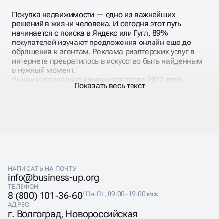
Покупка недвижимости — одно из важнейших
решений в жизни человека. И сегодня этот путь
начинается с поиска в Яндекс или Гугл. 89%
покупателей изучают предложения онлайн еще до
обращения к агентам. Реклама риэлтерских услуг в
интернете превратилось в искусство быть найденным
в нужный момент.
Рынок кардинально изменился после 2022 года.
Показать весь текст
Ипотечные ставки, валютные колебания, изменения в
законодательстве — все это влияет на поисковые
запросы покупателей. Сегодня люди ищут не просто
квартиры, а «квартиры без ипотеки», «вторичка с
хорошим ремонтом», «студии до 5 млн». Продвижение
агентства недвижимости должно учитывать эти
тренды.
НАПИСАТЬ НА ПОЧТУ
info@business-up.org
ТЕЛЕФОН
8 (800) 101-36-60
/ Пн-Пт, 09:00–19:00 мск