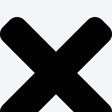
подборки, аналитические отчеты — все работает на
долгосрочные отношения с клиентом.
ЗАКАЖИТЕ
ПРОДВИЖЕНИЕ САЙТА
НЕДВИЖИМОСТИ
Авито, Циан, Домклик, Юла — гиганты рынка с
огромными бюджетами на SEO. Конкурировать с ними
в лоб бессмысленно. Продвижение недвижимости
требует поиска ниш, где можно выиграть за счет
экспертизы, а не бюджета.
Фокусируемся на специализации: элитная
недвижимость, коммерческие объекты, загородная
недвижимость, инвестиционные проекты. Создаем
экспертный контент, который федеральные площадки