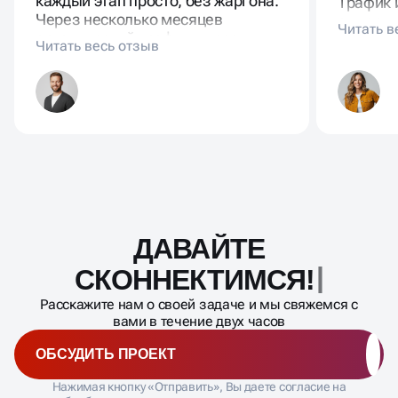
динамикой трафика. Объясняли
коррект
каждый этап просто, без жаргона.
Трафик 
Через несколько месяцев
существ
органический трафик вырос
новой а
заметно, появились заявки с
стало с
новых запросов.
ДАВАЙТЕ
Масштабирование
процесса
СКОННЕКТИМСЯ!
Расскажите нам о своей задаче и мы свяжемся с
вами в течение двух часов
ОБСУДИТЬ ПРОЕКТ