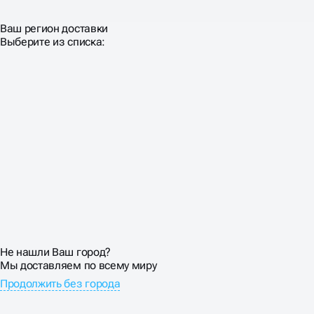
коммерческой недвижимости.
Ваш регион доставки
Выберите из списка:
ОСОБЕННОСТИ
ПРОДВИЖЕНИЕ САЙТА
НЕДВИЖИМОСТИ
Покупка недвижимости — не импульсивное решение.
Средний цикл от первого поиска до сделки составляет
3-6 месяцев. За это время клиент изучает десятки
объектов, сравнивает районы, считает ипотеку.
Реклама услуг недвижимости должно сопровождать
покупателя на всем пути.
Выстраиваем многоуровневые воронки: от
Не нашли Ваш город?
информационного контента для размышляющих до
Мы доставляем по всему миру
коммерческих страниц для готовых к покупке. Email-
Продолжить без города
рассылки с новыми объектами, персональные