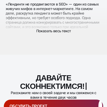
«Лендинги не продвигаются в SEO» — один из самых
живучих мифов в интернет-маркетинге. На самом
деле, раскрутка лендинга может быть крайне
эффективным, но требует особого подхода. Одна
страница должна конкурировать с многостраничными
сайтами, и это возможно только при идеальной
Показать весь текст
оптимизации.
Проблема большинства лендингов — они созданы
исключительно для рекламного трафика и
совершенно не адаптированы под поисковые
запросы. Раскрутка landing page требует баланса
между конверсионными элементами и SEO-
требованиями. Нужно умело совместить продающий
текст с поисковой оптимизацией.
ДАВАЙТЕ
Масштабирование
процесса
СКОННЕКТИМСЯ!
Расскажите нам о своей задаче и мы свяжемся с
вами в течение двух часов