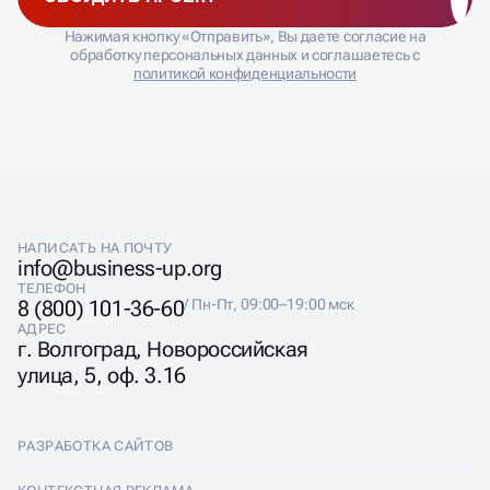
ВЫБОР ПРАВИЛЬНОЙ
ОБСУДИТЬ ПРОЕКТ
СЕМАНТИКИ
Нажимая кнопку «Отправить», Вы даете согласие на
обработку персональных данных и соглашаетесь с
политикой конфиденциальности
Главная ошибка при продвижении одностраничного
сайта — попытка охватить слишком широкую
семантику. Лендинг физически не может
конкурировать по сотне запросов. SEO для лендинга
требует хирургической точности в выборе 5-10
ключевых фраз, по которым страница может реально
попасть в топ.
НАПИСАТЬ НА ПОЧТУ
Фокусируемся на коммерческих запросах средней и
info@business-up.org
низкой частотности. Например, вместо общего
ТЕЛЕФОН
«ремонт квартир» выбираем «ремонт двушки под
8 (800) 101-36-60
/ Пн-Пт, 09:00–19:00 мск
ключ цена» или «евроремонт квартиры в
АДРЕС
новостройке». Такие запросы имеют высокий
г. Волгоград, Новороссийская
коммерческий интент и меньшую конкуренцию.
улица, 5, оф. 3.16
РАЗРАБОТКА САЙТОВ