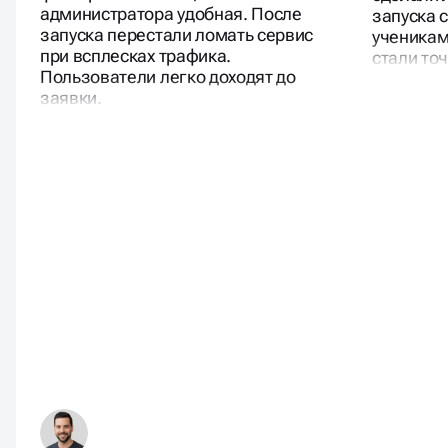
подготовила прототип. Поиск и
кнопкой 
фильтры понятные, панель
сделали 
администратора удобная. После
запуска 
запуска перестали ломать сервис
ученикам
при всплесках трафика.
стали то
Пользователи легко доходят до
заявки.