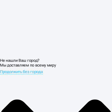
быть достаточно крупными для клика пальцем.
СТОИМОСТЬ
ПРОДВИЖЕНИЕ
ЛЕНДИНГА В BUSINNES
UP
Не нашли Ваш город?
Мы доставляем по всему миру
Продолжить без города
Цена продвижения лендинга оправдывается только
при росте конверсий. Настраиваем детальную
аналитику: отслеживаем источники трафика,
поведение пользователей, конверсии по каждому
каналу. SEO-трафик обычно конвертируется хуже
рекламного, но стоит дешевле.