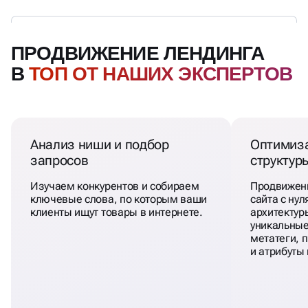
ПРОДВИЖЕНИЕ ЛЕНДИНГА
В
ТОП ОТ НАШИХ ЭКСПЕРТОВ
Анализ ниши и подбор
Оптимиза
запросов
структур
Изучаем конкурентов и собираем
Продвижен
ключевые слова, по которым ваши
сайта с нул
клиенты ищут товары в интернете.
архитектур
уникальные
метатеги, 
и атрибуты