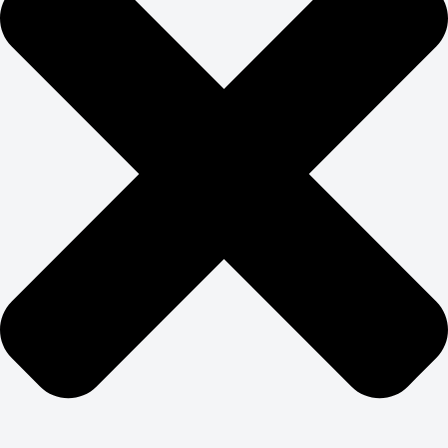
Постоянно тестируем элементы страницы: заголовки,
кнопки, формы, расположение блоков. A/B-
тестирование помогает найти оптимальный баланс
между SEO-требованиями и конверсионными
элементами. Цель — получить максимум заявок с
минимальными затратами на привлечение трафика.