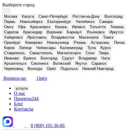
Выберите город
Москва
Калуга
Санкт-Петербург
Ростов-на-Дону
Волгоград
Пермь
Новосибирск
Екатеринбург
Челябинск
Самара
Омск
Уфа
Красноярск
Казань
Ижевск
Тольятти
Тюмень
Саратов
Краснодар
Воронеж
Барнаул
Ульяновск
Иркутск
Хабаровск
Ярославль
Владивосток
Махачкала
Томск
Оренбург
Кемерово
Новокузнецк
Рязань
Астрахань
Пенза
Киров
Липецк
Чебоксары
Калининград
Тула
Курск
Ставрополь
Севастополь
Магнитогорск
Сочи
Тверь
Иваново
Брянск
Белгород
Сургут
Владимир
Чита
Архангельск
Смоленск
Волжский
Якутск
Саранск
Череповец
Вологда
Орёл
Подольск
Нижний Новгород
Business-up
Орёл
услуги
О нас
Проекты
244
Блог
Контакты
8 (800) 101-36-60