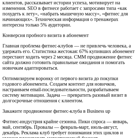
клиентов, рассказывает истории успеха, мотивирует на
изменения. SEO в фитнесе работает с запросами типа «как
похудеть к лету», «набрать мышечную массу», «фитнес для
начинающих». Техническая информация о тренажерах
интересна только 5% аудитории.
Конверсия пробного визита в абонемент
Главная проблема фитнес-клубов — не привлечь человека, а
удержать его. Статистика жестокая: 67% купивших абонемент
перестают ходить через 2 месяца. СММ продвижение фитнес
сайта должно готовить правильные ожидания и помогать
новичкам адаптироваться.
Оптимизируем воронку от первого визита до покупки
годового абонемента. Создаем контент для новичков,
настраиваем email-последовательности, разрабатываем
систему мотивации. Задача — превратить разовый визит в
долгосрочные отношения с клиентом.
Закажите продвижение фитнес-клуба в Business up
Фитнес-индустрия крайне сезонна. Пики спроса — январь,
май, сентябрь. Провалы — февраль-март, июль-август,
декабрь. Реклама клуб требует понимания этих циклов и