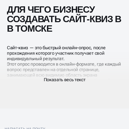
ДЛЯ ЧЕГО БИЗНЕСУ
СОЗДАВАТЬ САЙТ-КВИЗ В
В ТОМСКЕ
Сайт-квиз — это быстрый онлайн-опрос, после
прохождения которого участник получает свой
индивидуальный результат.
Этот опрос проводится в онлайн-формате, где каждый
вопрос представлен на отдельной странице,
занимающей всю видимую область экрана
Показать весь текст
компьютера или мобильного устройства. Каждый
вопрос сопровождается вариантами ответов,
представленными с изображениями и пояснениями.
Респондент переходит к следующему этапу только
после выбора одного из вариантов ответа на текущий
вопрос. В конце опроса участнику предлагается
заполнить форму с контактными данными.
За счёт предложения бонусов и подарков при
прохождении опросов, а также простому
НАПИСАТЬ НА ПОЧТУ