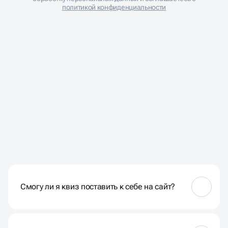
политикой конфиденциальности
ЧАСТО ЗАДАВАЕМЫЕ
ВОПРОСЫ
Смогу ли я квиз поставить к себе на сайт?
Конечно. Конструктор квизов является
полноценным веб-сайтом, который включает