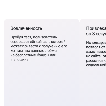
МЫ
ЗНАЕМ,
КАКИМ
ДОЛЖЕН БЫТЬ КВИЗ
Вовлеченность
Привлек
за 3 сек
Пройдя тест, пользователь
совершает лёгкий шаг, который
Используе
может привести к получению его
позволяют 
контактных данных в обмен
замотивиро
на бесплатные бонусы или
на сайте, 
«плюшки».
рассылки ил
социальной