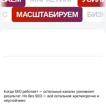
КАК РАЗНЫЕ СЕРВИСЫ
Когда SEO работает — остальные каналы усиливают
ВЛИЯЮТ НА SEO И ТРАФИК
ЯНДЕКСА
результат. Но без SEO — всё остальное краткосрочно и
неустойчиво