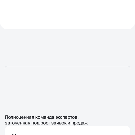
УДАЛЁННЫЙ ОТДЕЛ
ПО ЦЕНЕ
ШТАТНОГО
МАРКЕТИНГА
Полноценная команда экспертов,
МАРКЕТОЛОГА
заточенная под рост заявок и продаж