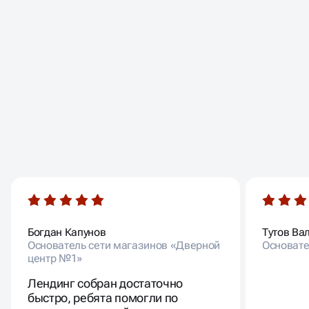
ОТЗЫВЫ НАШИХ
КЛИЕНТОВ
Богдан Капунов
Тутов Ва
Основатель сети магазинов «Дверной
Основате
центр №1»
Лендинг собран достаточно
быстро, ребята помогли по