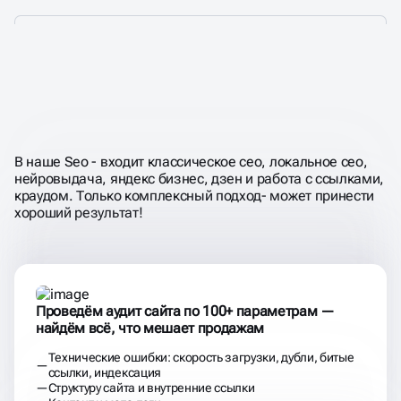
НЕ ПРОСТО
«ПРОКАЧИВАЕМ
МЕТАТЕГИ»,
А ДОБИВАЕМСЯ
РОСТА ЗАЯВОК И ВЫРУЧКИ
В наше Seo - входит классическое сео, локальное сео,
нейровыдача, яндекс бизнес, дзен и работа с ссылками,
краудом. Только комплексный подход- может принести
хороший результат!
Проведём аудит сайта по 100+ параметрам —
найдём всё, что мешает продажам
Технические ошибки: скорость загрузки, дубли, битые
ссылки, индексация
Структуру сайта и внутренние ссылки