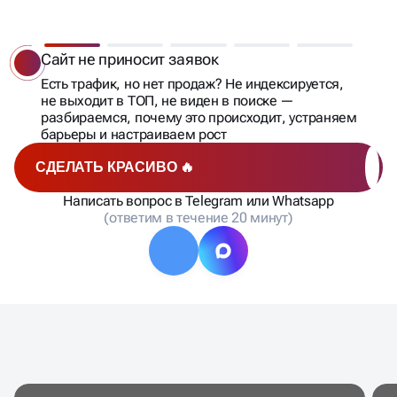
С ЭТИМИ
SEO-ПРОБЛЕМАМИ
СТАЛКИВАЮТСЯ
Сайт только запущен
Вы вложились в разработку и не хотите терять время
и деньги? Строим SEO с нуля: техоптимизация,
семантика, структура — всё по уму
СДЕЛАТЬ КРАСИВО 🔥
Написать вопрос в Telegram или Whatsapp
(ответим в течение 20 минут)