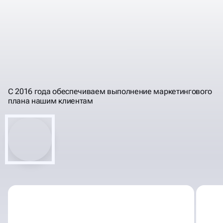
ПРОГНОЗИРУЕМ
РЕЗУЛЬТАТЫ, РАБОТЫ,
ПОНЯТНЫМ ЯЗЫКОМ
ИНВЕСТИЦИИ
С 2016 года обеспечиваем выполнение маркетингового
плана нашим клиентам