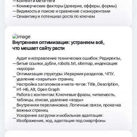
Контент и мета-теги
Коммерческие факторы (доверие, офферы, формы)
Видимость в поиске и сравнение с конкурентами
Семантику и потенциал роста по ключам
Внутренняя оптимизация: устраняем всё,
что мешает сайту расти
Аудит и исправление технических ошибок: Редиректы,
битые ссылки, дубли, robots.txt, sitemap, индексация
«мусора»
Оптимизация структуры: Иерархия разделов, ЧПУ,
удаление «зарытых» страниц
Настройка заголовков и мета-тегов: Title, Description,
H1-H6, Alt, Open Graph
Работа с контентом: Ключевые фразы, читаемость,
таблицы, списки, удаление «воды»
Внутренняя перелинковка: Логичные связи, прокачка
важных страниц
Ускорение загрузки и мобильная адаптация:
Изображения, код, адаптация под смартфоны