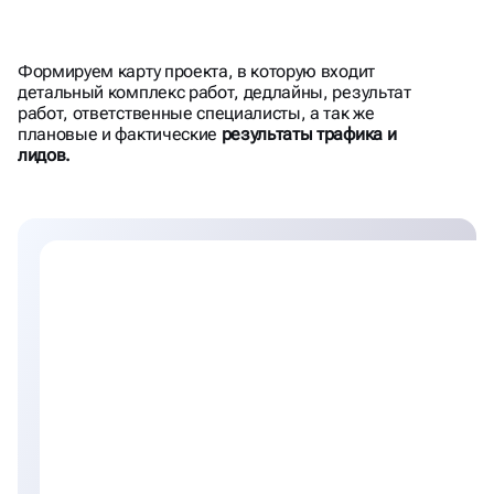
Формируем карту проекта, в которую входит
СЧИТАЕМ ПЛАН\ФАКТ
детальный комплекс работ, дедлайны, результат
работ, ответственные специалисты, а так же
ТРАФИКА\ЛИДОВ КАЖДЫЙ
плановые и фактические
результаты трафика и
лидов.
МЕСЯЦ. РАБОТАЕМ С KPI