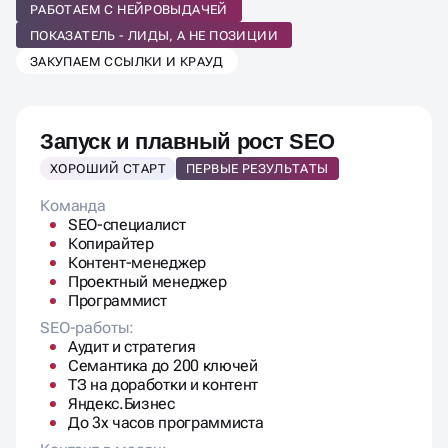
ПРОДВИЖЕНИЯ
РАБОТАЕМ С НЕЙРОВЫДАЧЕЙ
ПОД ВАШ БИЗНЕС
ПОКАЗАТЕЛЬ - ЛИДЫ, А НЕ ПОЗИЦИИ
ЗАКУПАЕМ ССЫЛКИ И КРАУД
Запуск и плавный рост SEO
ХОРОШИЙ СТАРТ
ПЕРВЫЕ РЕЗУЛЬТАТЫ
Команда
SEO-специалист
Копирайтер
Контент-менеджер
Проектный менеджер
Программист
SEO-работы:
Аудит и стратегия
Семантика до 200 ключей
ТЗ на доработки и контент
Яндекс.Бизнес
До 3х часов программиста