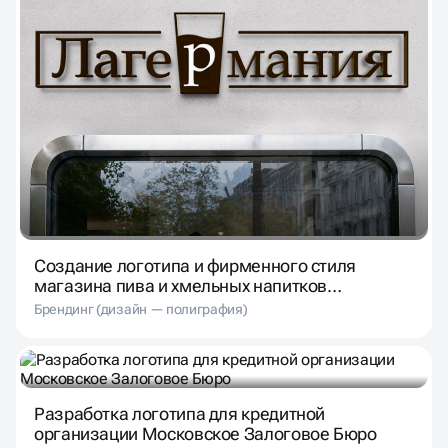
Создание логотипа и фирменного стиля
магазина пива и хмельных напитков
«Лагермания»
Брендинг (дизайн — полиграфия)
Разработка логотипа для кредитной
организации Московское Залоговое Бюро