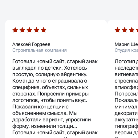
ОТЗЫВЫ
НАШИХ КЛИЕНТОВ
Алексей Гордеев
Мария Ше
Строительная компания
Студия кр
Готовили новый сайт, старый знак
Логотип 
выглядел по детски. Хотелось
наследст
простую, солидную айдентику.
витиева
Команда много спрашивала о
спросила
специфике, объектах, сильных
атмосфер
сторонах. Попросили примеры
Попросил
логотипов, чтобы понять вкус.
Показали
Показали концепции с
минимал
объяснением смысла. Мы
декорати
доработали вариант, упростили
аккуратн
форму, изменили толщи…
типограф
Готовили новый сайт, старый знак
версии д