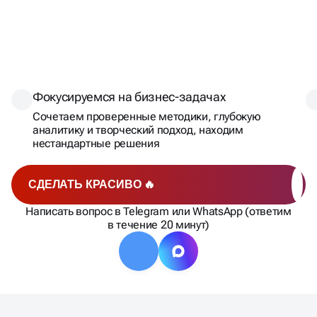
СОЗДАДИМ ЛОГОТИП,
КОТОРЫЙ СТАНЕТ
КЛЮЧОМ К
Фокусируемся на бизнес-задачах
УСПЕХУ!
Сочетаем проверенные методики, глубокую
аналитику и творческий подход, находим
нестандартные решения
СДЕЛАТЬ КРАСИВО 🔥
Написать вопрос в Telegram или WhatsApp (ответим
в течение 20 минут)