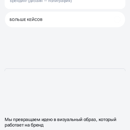
Брендинг (дизайн — полиграфия)
БОЛЬШЕ КЕЙСОВ
ЛОГОТИП, КОТОРЫЙ
С ПЕРВОГО ВЗГЛЯДА
ВЛЮБЛЯЕТ
Мы превращаем идею в визуальный образ, который
работает на бренд