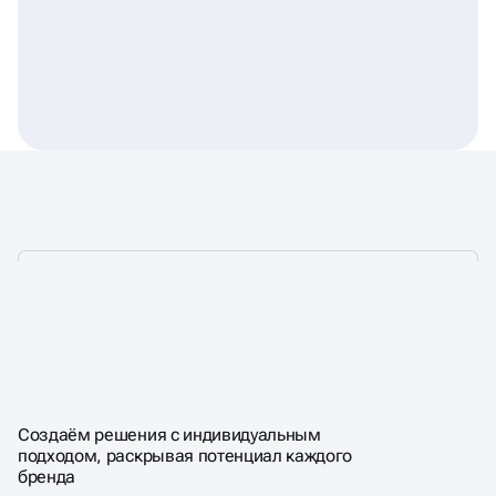
ПРОФЕССИОНАЛЬНАЯ
КОМАНДА, ОБЪЕДИНЁННАЯ
СТРАСТЬЮ К КРЕАТИВУ
Создаём решения с индивидуальным
подходом, раскрывая потенциал каждого
бренда