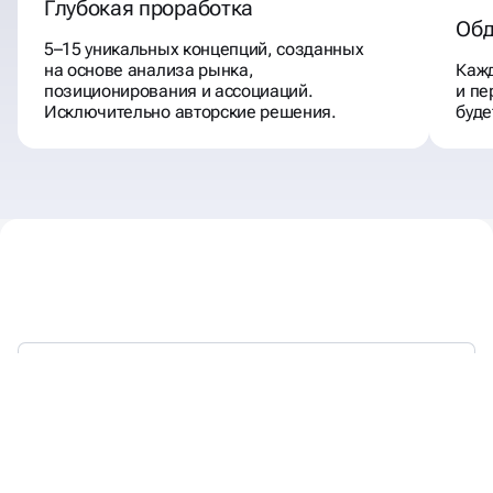
Глубокая проработка
Обд
5–15 уникальных концепций, созданных
на основе анализа рынка,
Кажд
позиционирования и ассоциаций.
и пе
Исключительно авторские решения.
буде
С 2018 ГОДА ВЫСТРАИВАЕМ
БРЕНДЫ,
КОТОРЫЕ ЛЮБЯТ