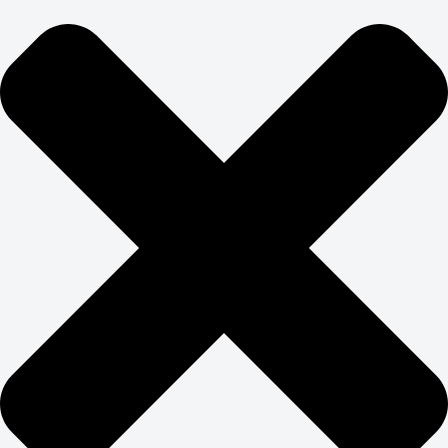
ЛОГОТИП ДОЛЖЕН
ОСТАВАТЬСЯ В СИСТЕМЕ
БРЕНДА
Логотип и фирменный стиль — неразрывная система
элементов. Создание символа в отрыве от общей
визуальной концепции приводит к стилистическому
хаосу в коммуникациях. Цвета, шрифты, графические
элементы должны работать согласованно. Разработка
названия и макетов должна идти параллельно.
Словесная и визуальная части бренда усиливают друг
друга, создавая целостное восприятие. Разработка
названия бренда и логотипа включает
лингвистическую экспертизу и проверку на
охраноспособность.
Брендированный логотип работает как якорь для всей