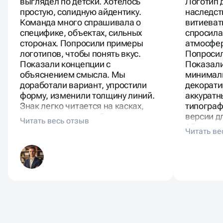
выглядел по детски. Хотелось
Логотип 
простую, солидную айдентику.
наследст
Команда много спрашивала о
витиева
специфике, объектах, сильных
спросила
сторонах. Попросили примеры
атмосфер
логотипов, чтобы понять вкус.
Попросил
Показали концепции с
Показали
объяснением смысла. Мы
минимал
доработали вариант, упростили
декорати
форму, изменили толщину линий.
аккуратн
Знак легко читается на касках,
типограф
чертежах, письмах. С новым
версии дл
логотипом компания выглядит
Айдентик
взрослее и собраннее.
отправно
бренда.