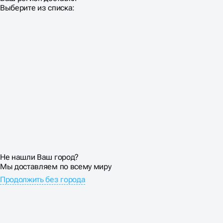
Выберите из списка:
Разработка логотипа часто страдает от непонимания
технических требований современного мира. Символ
должен одинаково хорошо работать на визитке и на
билборде, в печати и на экране, в цвете и в черно-
белом варианте. Изготовление лого без учёта
масштабируемости приводит к проблемам в
дальнейшем использовании. Мелкие детали исчезают
при уменьшении, сложные градиенты не
воспроизводятся в одноцветной печати. Эмблемы с
обилием мелких элементов превращаются в
неразборчивое пятно в мобильных приложениях.
Векторная графика — обязательное требование для
профессионального изготовления логотипов.
Растровые изображения теряют качество при
Не нашли Ваш город?
масштабировании и создают проблемы в
Мы доставляем по всему миру
производстве полиграфии.
Продолжить без города