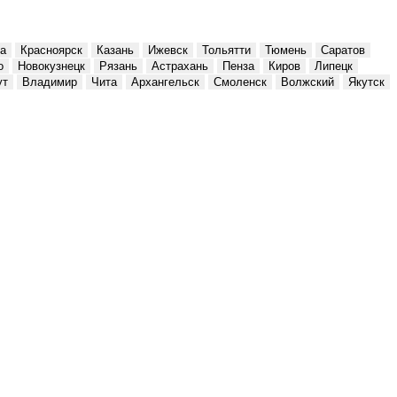
а
Красноярск
Казань
Ижевск
Тольятти
Тюмень
Саратов
о
Новокузнецк
Рязань
Астрахань
Пенза
Киров
Липецк
ут
Владимир
Чита
Архангельск
Смоленск
Волжский
Якутск