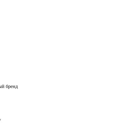
ый бренд
у