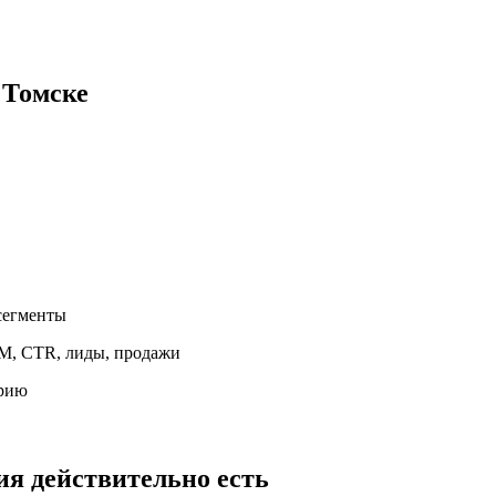
в
Томске
 сегменты
PM, CTR, лиды, продажи
орию
рия
действительно есть