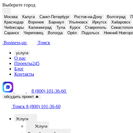
Выберите город
Москва
Калуга
Санкт-Петербург
Ростов-на-Дону
Волгоград
П
Краснодар
Воронеж
Барнаул
Ульяновск
Иркутск
Хабаровск
Чебоксары
Калининград
Тула
Курск
Ставрополь
Севастопол
Саранск
Череповец
Вологда
Орёл
Подольск
Нижний Новгор
Business-up
Томск
услуги
О нас
Проекты
245
Блог
Контакты
8 (800) 101-36-60
обсудить проект
🔥
Томск
8 (800) 101-36-60
Услуги
Услуги