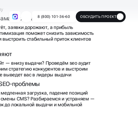
с нуля: техоптимизация, семантика,
му
лама перестала окупаться
тёт, заявки дорожают, а прибыль
птимизация поможет снизить зависимость
и выстроить стабильный приток клиентов
няют
айт — внизу выдачи? Проведём seo аудит
еним стратегию конкурентов и выстроим
е выведет вас в лидеры выдачи
 SEO-проблемы
, медленная загрузка, падение позиций
и смены CMS? Разбираемся и устраняем —
ок до локальной выдачи и мобильной