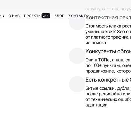
Строим SEO в Яндекс 
структура — всё по у
Контекстная рек
Стоимость клика рас
уменьшается? Seo о
от платного трафика 
из поиска
Конкуренты обго
Они в ТОПе, а ваш с
по 100+ пунктам, оц
продвижение, которо
Есть конкретные
Битые ссылки, дубли
после редизайна ил
от технических ошиб
адаптации