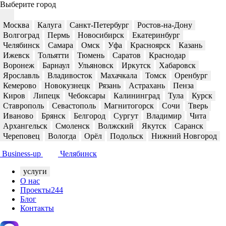
Выберите город
Москва
Калуга
Санкт-Петербург
Ростов-на-Дону
Волгоград
Пермь
Новосибирск
Екатеринбург
Челябинск
Самара
Омск
Уфа
Красноярск
Казань
Ижевск
Тольятти
Тюмень
Саратов
Краснодар
Воронеж
Барнаул
Ульяновск
Иркутск
Хабаровск
Ярославль
Владивосток
Махачкала
Томск
Оренбург
Кемерово
Новокузнецк
Рязань
Астрахань
Пенза
Киров
Липецк
Чебоксары
Калининград
Тула
Курск
Ставрополь
Севастополь
Магнитогорск
Сочи
Тверь
Иваново
Брянск
Белгород
Сургут
Владимир
Чита
Архангельск
Смоленск
Волжский
Якутск
Саранск
Череповец
Вологда
Орёл
Подольск
Нижний Новгород
Business-up
Челябинск
услуги
О нас
Проекты
244
Блог
Контакты