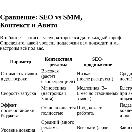
Сравнение: SEO vs SMM,
Контекст и Авито
В таблице — список услуг, которые входят в каждый тариф.
Определите, какой уровень поддержки вам подходит, и мы
настроим всё под вас.
Контекстная
SEO-
Параметр
реклама
продвижение
Высокая
Стоимость заявки
Низкая
Средн
(растёт
в долгосроке
(после раскрутки)
неста
с конкуренцией)
Мгновенная
Медленная (3–
Быстр
Скорость запуска
(настройка 1–
6 мес до стабильных
при а
3 дня)
заявок)
подач
Эффект
Падае
Останавливается
Продолжает
после остановки
вовле
полностью
работать
бюджета
и охв
Средний (много
рекламы —
Высокий (люди
Завис
Уровень доверия