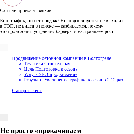
Сайт только запущен
Вы вложились в разработку и не хотите терять время и деньги?
Строим SEO с нуля: техоптимизация, семантика, структура —
всё по уму
Продвижение бетонной компании в Волгограде
Тематика
Стоительная
Цель
Подготовка к сезону
Услуга
SEO-продвижение
Результат
Увеличение трафика в сезон в 2.12 раз
Cмотреть кейс
Не просто
«прокачиваем