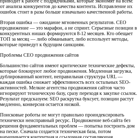
приводит к работе с подрядчиками, которые экономят на всем:
от анализа конкурентов до качества контента. Исправление их
ошибок стоит в разы больше изначально качественной работы.
Вторая ошибка — ожидание мгновенных результатов. СЕО
продвижение — это марафон, а не спринт. Серьезные позиции в
конкурентных нишах формируются 8-12 месяцев. Кто обещает
ТОП за месяц — либо обманывает, либо использует методы,
которые приведут к будущим санкциям.
Проблемы СЕО продвижения сайтов
Большинство сайтов имеют критические технические дефекты,
которые блокируют любое продвижения. Медленная загрузка,
дублированный контент, неправильная структура URL —
каждая ошибка снижает эффективность всех остальных SEO-
активностей. Мелкие агентства продвижения сайтов часто
игнорируют техническую базу, сразу переходя к закупке ссылок.
Результат предсказуем: SEO раскрутка буксует, позиции растут
медленно, конверсия остается низкой.
Поисковые роботы не могут правильно проиндексировать
технически неисправный ресурс. Продвижение веб-сайта без
решения фундаментальных проблем — попытка построить дом
на песке. Сначала создается техническая база, потом
наращивается контентная и ссылочная составляющая.