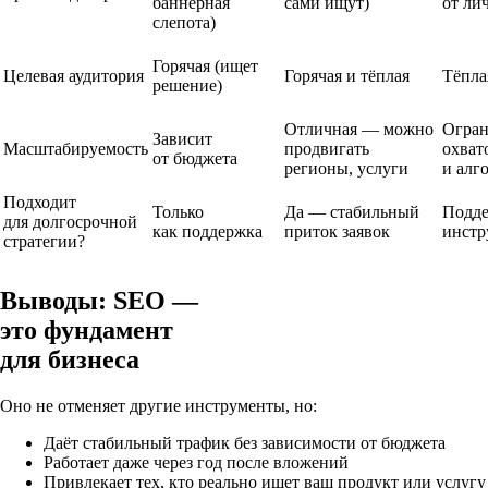
баннерная
сами ищут)
от ли
слепота)
Горячая (ищет
Целевая аудитория
Горячая и тёплая
Тёпла
решение)
Отличная — можно
Огран
Зависит
Масштабируемость
продвигать
охват
от бюджета
регионы, услуги
и алг
Подходит
Только
Да — стабильный
Подд
для долгосрочной
как поддержка
приток заявок
инстр
стратегии?
Выводы: SEO —
это
фундамент
для бизнеса
Оно не отменяет другие инструменты, но:
Даёт стабильный трафик без зависимости от бюджета
Работает даже через год после вложений
Привлекает тех, кто реально ищет ваш продукт или услугу