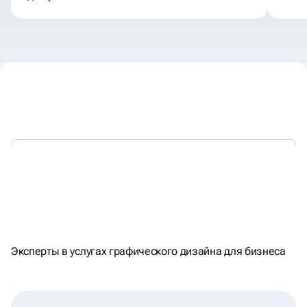
С 2018 ГОДА РАБОТАЕМ
ДЛЯ БИЗНЕСА
С ГРАФИКОЙ
Эксперты в услугах графического дизайна для бизнеса