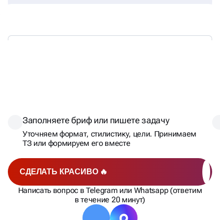
ОТ БРИФА ДО ГОТОВОЙ
ДИЗАЙНА — ЗА 5 ШАГОВ
Заполняете бриф или пишете задачу
Уточняем формат, стилистику, цели. Принимаем
ТЗ или формируем его вместе
СДЕЛАТЬ КРАСИВО 🔥
Написать вопрос в Telegram или Whatsapp (ответим
в течение 20 минут)