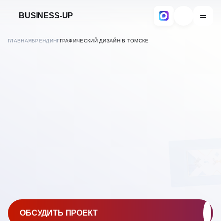
BUSINESS-UP
ГЛАВНАЯ
БРЕНДИНГ
ГРАФИЧЕСКИЙ ДИЗАЙН В ТОМСКЕ
В
ТОМСКЕ
УСЛУГИ ГРАФИЧЕСКОГО
ДИЗАЙНА В ТОМСКЕ
ОБСУДИТЬ ПРОЕКТ