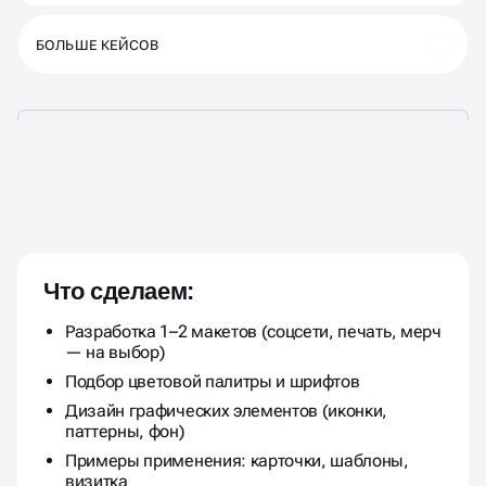
БОЛЬШЕ КЕЙСОВ
ГРАФИЧЕСКИЙ ДИЗАЙН
ПОД КЛЮЧ В ТОМСКЕ
Что сделаем:
Разработка 1–2 макетов (соцсети, печать, мерч
— на выбор)
Подбор цветовой палитры и шрифтов
Дизайн графических элементов (иконки,
паттерны, фон)
Примеры применения: карточки, шаблоны,
визитка