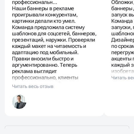
профессиональн…
Обложки 
Наши баннеры в рекламе
баннеры 
проигрывали конкурентам,
запуск в
картинки делали кто умел.
Команда
Команда предложила систему
запуски,
шаблонов для соцсетей, баннеров,
шаблонов
презентаций, наружки. Проверяли
Дизайне
каждый макет на читаемость и
по срока
адаптацию под мобильный.
перегруж
Правки вносили быстро и
акценты 
аргументированно. Теперь
каждый з
реклама выглядит
изобретат
профессионально, клиенты
отмечают взрослый подход.