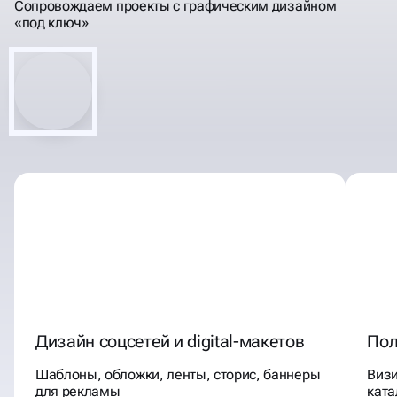
ОФОРМИМ ВСЁ —
Сопровождаем проекты с графическим дизайном
«под ключ»
ОТ СОЦСЕТЕЙ
ДО ПОЛИГРАФИИ
Дизайн соцсетей и digital-макетов
Пол
Шаблоны, обложки, ленты, сторис, баннеры
Визи
для рекламы
ката