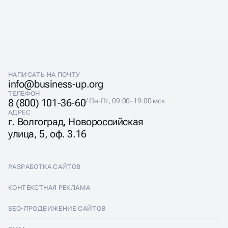
НАПИСАТЬ НА ПОЧТУ
info@business-up.org
ТЕЛЕФОН
8 (800) 101-36-60
/ Пн-Пт, 09:00–19:00 мск
АДРЕС
г. Волгоград, Новороссийская
улица, 5, оф. 3.16
РАЗРАБОТКА САЙТОВ
Разработка сайтов
КОНТЕКСТНАЯ РЕКЛАМА
Лендинги
Контекстная реклама
SEO-ПРОДВИЖЕНИЕ САЙТОВ
Интернет-магазины
Настройка Яндекс Директ
SEO-продвижение сайтов