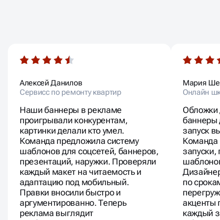
ОТЗЫВЫ
НАШИХ КЛИЕНТОВ
Алексей Данилов
Мария Ше
Сервисс по ремонту квартир
Онлайн шк
Наши баннеры в рекламе
Обложки 
проигрывали конкурентам,
баннеры 
картинки делали кто умел.
запуск в
Команда предложила систему
Команда
шаблонов для соцсетей, баннеров,
запуски,
презентаций, наружки. Проверяли
шаблонов
каждый макет на читаемость и
Дизайне
адаптацию под мобильный.
по срока
Правки вносили быстро и
перегруж
аргументированно. Теперь
акценты 
реклама выглядит
каждый з