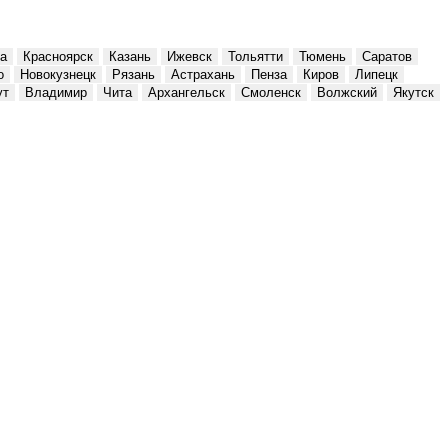
а
Красноярск
Казань
Ижевск
Тольятти
Тюмень
Саратов
о
Новокузнецк
Рязань
Астрахань
Пенза
Киров
Липецк
ут
Владимир
Чита
Архангельск
Смоленск
Волжский
Якутск