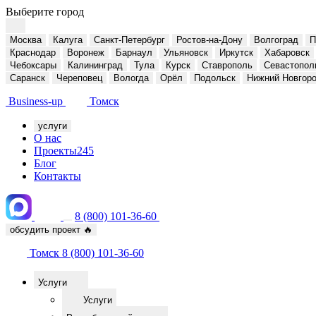
Выберите город
Москва
Калуга
Санкт-Петербург
Ростов-на-Дону
Волгоград
П
Краснодар
Воронеж
Барнаул
Ульяновск
Иркутск
Хабаровск
Чебоксары
Калининград
Тула
Курск
Ставрополь
Севастопол
Саранск
Череповец
Вологда
Орёл
Подольск
Нижний Новгор
Business-up
Томск
услуги
О нас
Проекты
245
Блог
Контакты
8 (800) 101-36-60
обсудить проект
🔥
Томск
8 (800) 101-36-60
Услуги
Услуги