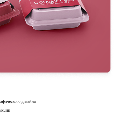
афического дизайна
дукции