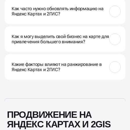
данные о том, как пользователи взаимодействуют
Как часто нужно обновлять информацию на
с вашим профилем, что поможет в оптимизации
Яндекс Картах и 2ГИС?
стратегии.
Рекомендуется регулярно обновлять информацию,
особенно если у вас есть изменения в адресе,
Как я могу выделить свой бизнес на карте для
часах работы, контактах или специальных
привлечения большего внимания?
предложениях.
Оптимизируйте ваш профиль, добавляйте
качественные фотографии, используйте ключевые
Какие факторы влияют на ранжирование в
слова и предлагайте актуальные акции для
Яндекс Картах и 2ГИС?
привлечения внимания клиентов.
Рейтинг, количество отзывов, актуальность
информации, а также вовлеченность клиентов и их
взаимодействие с вашим профилем влияют на
ранжирование.
ПРОДВИЖЕНИЕ НА
ЯНДЕКС КАРТАХ И 2GIS