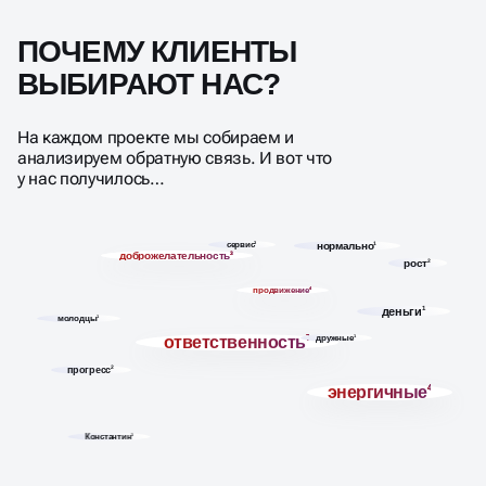
ПОЧЕМУ КЛИЕНТЫ
ВЫБИРАЮТ НАС?
На каждом проекте мы собираем и
анализируем обратную связь. И вот что
у нас получилось…
сервис
3
нормально
1
доброжелательность
3
рост
2
продвижение
4
деньги
1
молодцы
1
ответственность
7
дружные
1
прогресс
2
энергичные
4
Константин
1