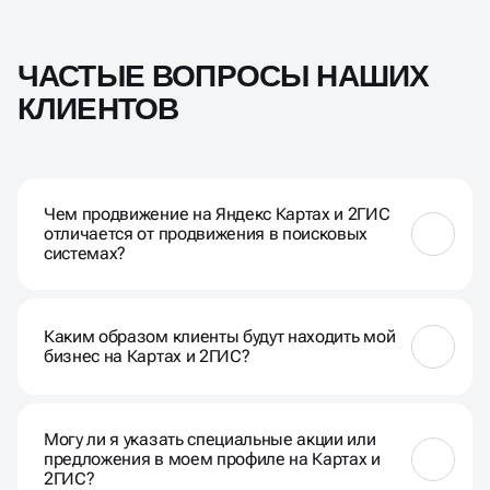
ЧАСТЫЕ ВОПРОСЫ НАШИХ
КЛИЕНТОВ
Чем продвижение на Яндекс Картах и 2ГИС
отличается от продвижения в поисковых
системах?
Продвижение на Яндекс Картах и 2ГИС
фокусируется на локальных результатах,
Каким образом клиенты будут находить мой
связанных с картами и геолокацией, что особенно
бизнес на Картах и 2ГИС?
важно для бизнесов с физическим
местоположением.
Пользователи могут находить ваш бизнес при
поиске по ключевым словам, связанным с вашей
Могу ли я указать специальные акции или
деятельностью, и при просмотре карт в
предложения в моем профиле на Картах и
соответствующих приложениях.
2ГИС?