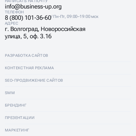
НАПИСАТЬ НА ПОЧТУ
info@business-up.org
ТЕЛЕФОН
8 (800) 101-36-60
/ Пн-Пт, 09:00–19:00 мск
АДРЕС
г. Волгоград, Новороссийская
улица, 5, оф. 3.16
РАЗРАБОТКА САЙТОВ
Разработка сайтов
КОНТЕКСТНАЯ РЕКЛАМА
Лендинги
Контекстная реклама
SEO-ПРОДВИЖЕНИЕ САЙТОВ
Интернет-магазины
Настройка Яндекс Директ
SEO-продвижение сайтов
SMM
Комплексные аудиты
Ведение Яндекс Директ
Продвижение в Яндексе
SMM
БРЕНДИНГ
Корпоративные сайты
Аудит Яндекс Директ
Продвижение в Google
Аудит социальных сетей
Брендинг
ПРЕЗЕНТАЦИИ
Разработка прототипа
Медийная реклама
SEO аудит
Ведение групп во Вконтакте
Разработка логотипа
Презентации
Сайт-квиз
МАРКЕТИНГ
Реклама в телеграм каналах
SERM и Управление репутацией