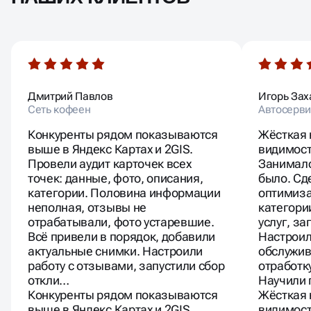
Дмитрий Павлов
Игорь Зах
Сеть кофеен
Автосерви
Конкуренты рядом показываются
Жёсткая 
выше в Яндекс Картах и 2GIS.
видимост
Провели аудит карточек всех
Занималс
точек: данные, фото, описания,
было. Сд
категории. Половина информации
оптимиза
неполная, отзывы не
категори
отрабатывали, фото устаревшие.
услуг, за
Всё привели в порядок, добавили
Настроил
актуальные снимки. Настроили
обслужив
работу с отзывами, запустили сбор
отработк
откли…
Научили
Конкуренты рядом показываются
Жёсткая 
выше в Яндекс Картах и 2GIS.
видимост