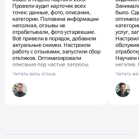
Провели аудит карточек всех
Занималс
точек: данные, фото, описания,
было. Сд
категории. Половина информации
оптимиза
неполная, отзывы не
категори
отрабатывали, фото устаревшие.
услуг, за
Всё привели в порядок, добавили
Настроил
актуальные снимки. Настроили
обслужив
работу с отзывами, запустили сбор
отработк
откликов. Оптимизировали
Научили 
описания под частые запросы.
негатив.
Через недели рост показов и
конкурен
переходов. Посетители нашли
стратеги
через карты. Звонков и
району. 
бронирований больше.
люди спр
услуги.