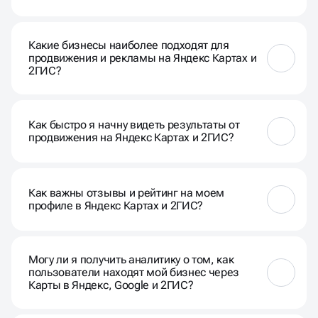
Да, вы можете включить информацию о акциях,
скидках и других специальных предложениях в
Какие бизнесы наиболее подходят для
вашем профиле для привлечения внимания
продвижения и рекламы на Яндекс Картах и
клиентов.
2ГИС?
Любые бизнесы с физическим местоположением,
такие как рестораны, магазины, салоны и услуги,
Как быстро я начну видеть результаты от
особенно выигрывают от продвижения на этих
продвижения на Яндекс Картах и 2ГИС?
платформах.
Результаты могут быть заметны в течение
нескольких недель, но это может варьироваться в
Как важны отзывы и рейтинг на моем
зависимости от конкретных стратегий и вашей
профиле в Яндекс Картах и 2ГИС?
отрасли.
Отзывы и рейтинг оказывают большое влияние на
решение клиентов. Положительные отзывы
Могу ли я получить аналитику о том, как
улучшают доверие, а негативные предостерегают
пользователи находят мой бизнес через
от возможных проблем.
Карты в Яндекс, Google и 2ГИС?
Да, платформы предоставляют аналитические