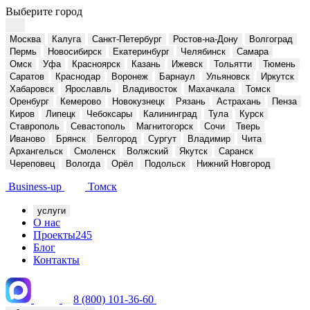
Выберите город
Москва
Калуга
Санкт-Петербург
Ростов-на-Дону
Волгоград
Пермь
Новосибирск
Екатеринбург
Челябинск
Самара
Омск
Уфа
Красноярск
Казань
Ижевск
Тольятти
Тюмень
Саратов
Краснодар
Воронеж
Барнаул
Ульяновск
Иркутск
Хабаровск
Ярославль
Владивосток
Махачкала
Томск
Оренбург
Кемерово
Новокузнецк
Рязань
Астрахань
Пенза
Киров
Липецк
Чебоксары
Калининград
Тула
Курск
Ставрополь
Севастополь
Магнитогорск
Сочи
Тверь
Иваново
Брянск
Белгород
Сургут
Владимир
Чита
Архангельск
Смоленск
Волжский
Якутск
Саранск
Череповец
Вологда
Орёл
Подольск
Нижний Новгород
Business-up
Томск
услуги
О нас
Проекты
245
Блог
Контакты
8 (800) 101-36-60