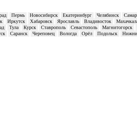
рад
Пермь
Новосибирск
Екатеринбург
Челябинск
Самар
ск
Иркутск
Хабаровск
Ярославль
Владивосток
Махачкал
ад
Тула
Курск
Ставрополь
Севастополь
Магнитогорск
тск
Саранск
Череповец
Вологда
Орёл
Подольск
Нижни