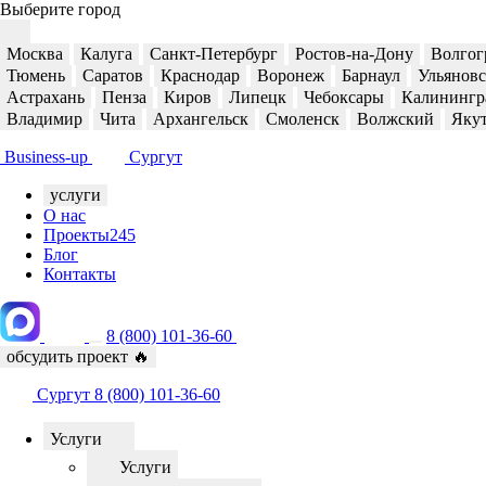
Выберите город
Москва
Калуга
Санкт-Петербург
Ростов-на-Дону
Волгог
Тюмень
Саратов
Краснодар
Воронеж
Барнаул
Ульянов
Астрахань
Пенза
Киров
Липецк
Чебоксары
Калинингр
Владимир
Чита
Архангельск
Смоленск
Волжский
Яку
Business-up
Сургут
услуги
О нас
Проекты
245
Блог
Контакты
8 (800) 101-36-60
обсудить проект
🔥
Сургут
8 (800) 101-36-60
Услуги
Услуги