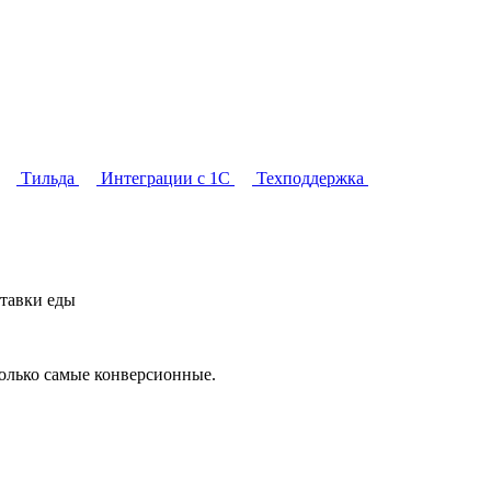
Тильда
Интеграции с 1С
Техподдержка
тавки еды
олько самые конверсионные.