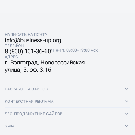
НАПИСАТЬ НА ПОЧТУ
info@business-up.org
ТЕЛЕФОН
8 (800) 101-36-60
/ Пн-Пт, 09:00–19:00 мск
АДРЕС
г. Волгоград, Новороссийская
улица, 5, оф. 3.16
РАЗРАБОТКА САЙТОВ
Разработка сайтов
КОНТЕКСТНАЯ РЕКЛАМА
Лендинги
Контекстная реклама
SEO-ПРОДВИЖЕНИЕ САЙТОВ
Интернет-магазины
Настройка Яндекс Директ
SEO-продвижение сайтов
SMM
Комплексные аудиты
Ведение Яндекс Директ