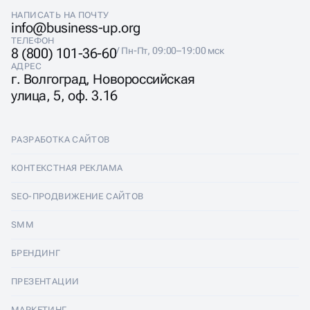
НАПИСАТЬ НА ПОЧТУ
info@business-up.org
ТЕЛЕФОН
8 (800) 101-36-60
/ Пн-Пт, 09:00–19:00 мск
АДРЕС
г. Волгоград, Новороссийская
улица, 5, оф. 3.16
РАЗРАБОТКА САЙТОВ
Разработка сайтов
КОНТЕКСТНАЯ РЕКЛАМА
Лендинги
Контекстная реклама
SEO-ПРОДВИЖЕНИЕ САЙТОВ
Интернет-магазины
Настройка Яндекс Директ
SEO-продвижение сайтов
SMM
Комплексные аудиты
Ведение Яндекс Директ
Продвижение в Яндексе
SMM
БРЕНДИНГ
Корпоративные сайты
Аудит Яндекс Директ
Продвижение в Google
Аудит социальных сетей
Брендинг
ПРЕЗЕНТАЦИИ
Разработка прототипа
Медийная реклама
SEO аудит
Ведение групп во Вконтакте
Разработка логотипа
Презентации
МАРКЕТИНГ