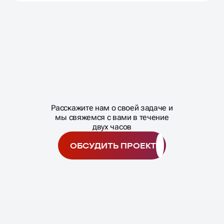
Масштабирование
процесса
ГОТОВЫ
МАСШТАБИРОВАТЬ
Расскажите нам о своей задаче и
ВАШ БИЗНЕС?
мы свяжемся с вами в течение
двух часов
ОБСУДИТЬ ПРОЕКТ