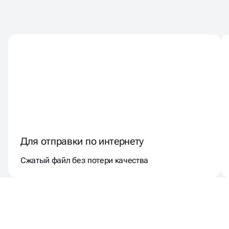
РАЗРАБОТАЕМ
В НУЖНОМ ФОРМАТЕ
ПРЕЗЕНТАЦИЮ
Для отправки по интернету
Сжатый файл без потери качества