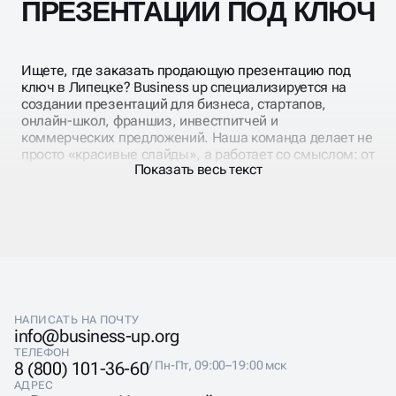
ПРЕЗЕНТАЦИЙ ПОД КЛЮЧ
Ищете, где заказать продающую презентацию под
ключ в Липецке? Business up специализируется на
создании презентаций для бизнеса, стартапов,
онлайн-школ, франшиз, инвестпитчей и
коммерческих предложений. Наша команда делает не
просто «красивые слайды», а работает со смыслом: от
Показать весь текст
структуры до подачи.
Разработка под ключ включает проработку логики,
дизайн, подбор визуалов, оформление инфографики и
подготовку к разным форматам — от PDF и PowerPoint
до Keynote и Google Slides. Мы создаём проекты,
которые помогают продавать, убеждать, привлекать
инвестиции или эффективно выступать на
конференциях.
НАПИСАТЬ НА ПОЧТУ
info@business-up.org
Каждый проект адаптируем под задачу: будь
ТЕЛЕФОН
то презентация продукта, услуги, франшизы
8 (800) 101-36-60
/ Пн-Пт, 09:00–19:00 мск
или внутренний документ. Учитываем целевую
АДРЕС
аудиторию, цели, стиль бренда и задачу