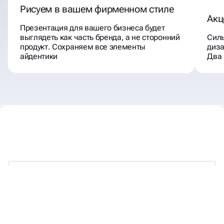
Рисуем в вашем фирменном стиле
Акц
Презентация для вашего бизнеса будет
выглядеть как часть бренда, а не сторонний
Силь
продукт. Сохраняем все элементы
диза
айдентики
Два 
С 2016 ГОДА ВЫСТРАИВАЕМ
БРЕНДЫ,
КОТОРЫЕ ЛЮБЯТ