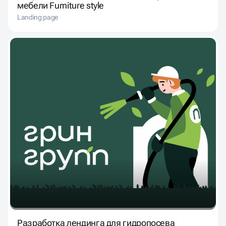
мебели Furniture style
Landing page
Разработка лендинга для гидропосева