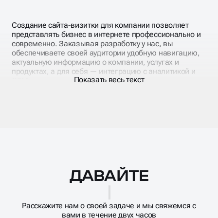
Создание сайта-визитки для компании позволяет
представлять бизнес в интернете профессионально и
современно. Заказывая разработку у нас, вы
обеспечиваете своей аудитории удобную навигацию,
актуальную информацию о компании, услугах и
продуктах, а для себя — интеграцию с аналитикой и
Показать весь текст
CRM-системами.
УДОБСТВО
ИНТЕГРАЦИЙ
ДАВАЙТЕ
Масштабирование
процесса
СОЗВОНИ
Мы создаём сайты-визитки под ключ, которые не
только красиво представляют ваш бизнес, но и легко
Расскажите нам о своей задаче и мы свяжемся с
интегрируются с внешними сервисами. Подключаем
вами в течение двух часов