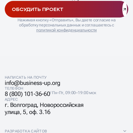
аналитику, формы заявок, CRM-системы,
мессенджеры и платёжные сервисы — всё, что
ОБСУДИТЬ ПРОЕКТ
помогает вам получать клиентов быстрее и управлять
процессами удобнее.
Нажимая кнопку «Отправить», Вы даете согласие на
Каждый проект разрабатывается так, чтобы ресурс
обработку персональных данных и соглашаетесь с
был не просто страницей с информацией, а
политикой конфиденциальности
полноценным инструментом для бизнеса: понятная
структура, адаптивная верстка, индивидуальный
дизайн и готовность работать в связке с другими
системами. Такой проект помогает автоматизировать
заявки, отслеживать эффективность рекламы и
выстраивать коммуникацию с клиентами без лишних
затрат времени.
НАПИСАТЬ НА ПОЧТУ
info@business-up.org
ТЕЛЕФОН
8 (800) 101-36-60
/ Пн-Пт, 09:00–19:00 мск
АДРЕС
г. Волгоград, Новороссийская
ДИЗАЙН САЙТА
улица, 5, оф. 3.16
ВИЗИТКИ
РАЗРАБОТКА САЙТОВ