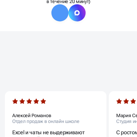
в течение 20 минут)
ОТЗЫВЫ
НАШИХ КЛИЕНТОВ
Алексей Романов
Мария С
Отдел продаж в онлайн школе
Студия и
Excel и чаты не выдерживают
С росто