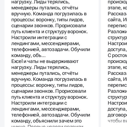
нагрузку. Лиды терялись,
происхо
менеджеры путались, отчёты
этапе, 
вручную. Команда погрузилась в
Рассказ
процессы: воронку, типы лидов,
сайта, 
сценарии звонков. Прорисовали
перепис
путь клиента и структуру воронок.
Разложи
Настроили интеграции с
структур
лендингами, мессенджерами,
Настрои
телефонией, автозадачи. Обучили
доступа
команду, объ…
С росто
Excel и чаты не выдерживают
происхо
нагрузку. Лиды терялись,
этапе, 
менеджеры путались, отчёты
Рассказ
вручную. Команда погрузилась в
сайта, 
процессы: воронку, типы лидов,
перепис
сценарии звонков. Прорисовали
Разложи
путь клиента и структуру воронок.
структур
Настроили интеграции с
Настрои
лендингами, мессенджерами,
доступа
телефонией, автозадачи. Обучили
договор
команду, объяснили зачем это
чтобы в
нужно. Первые недели правили
прогноз