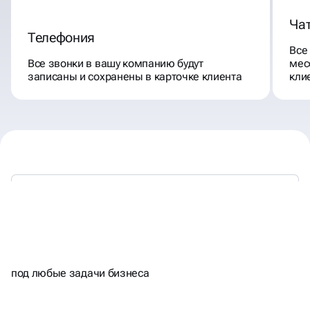
Ча
Телефония
Все
Все звонки в вашу компанию будут
мес
записаны и сохранены в карточке клиента
кли
ВНЕДРЯЕМ
ЛУЧШИЕ CRM
под любые задачи бизнеса
СИСТЕМЫ