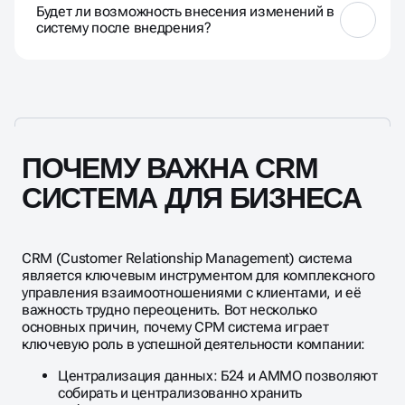
Будет ли возможность внесения изменений в
материалы и персональную поддержку.
систему после внедрения?
Да, мы предусматриваем возможность
дальнейшей настройки и оптимизации системы в
соответствии с изменяющимися потребностями
вашего бизнеса.
ПОЧЕМУ ВАЖНА CRM
СИСТЕМА ДЛЯ БИЗНЕСА
CRM (Customer Relationship Management) система
является ключевым инструментом для комплексного
управления взаимоотношениями с клиентами, и её
важность трудно переоценить. Вот несколько
основных причин, почему СРМ система играет
ключевую роль в успешной деятельности компании:
Централизация данных: Б24 и АММО позволяют
собирать и централизованно хранить