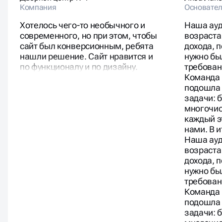
Компания
Основател
Хотелось чего-то необычного и
Наша ауд
современного, но при этом, чтобы
возраста
сайт был конверсионным, ребята
дохода, 
нашли решение. Сайт нравится и
нужно бы
по функционалу и по дизайну.
требован
Команда 
подошла 
задачи: 
многочис
каждый э
нами. В 
Наша ауд
возраста
дохода, 
нужно бы
требован
Команда 
подошла 
задачи: 