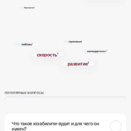
энергичные
4
Константин
1
стремление
3
любовь
1
нестандартность
2
скорость
4
развитие
5
ПОПУЛЯРНЫЕ ВОПРОСЫ