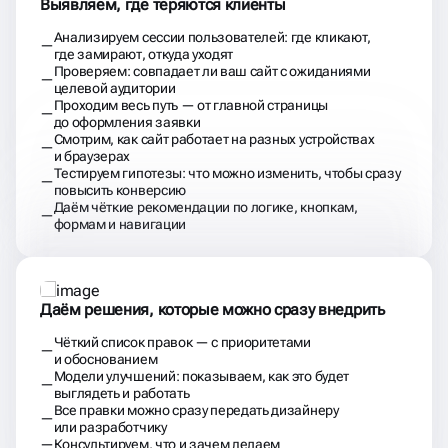
Выявляем, где теряются клиенты
Анализируем сессии пользователей: где кликают,
где замирают, откуда уходят
Проверяем: совпадает ли ваш сайт с ожиданиями
целевой аудитории
Проходим весь путь — от главной страницы
до оформления заявки
Смотрим, как сайт работает на разных устройствах
и браузерах
Тестируем гипотезы: что можно изменить, чтобы сразу
повысить конверсию
Даём чёткие рекомендации по логике, кнопкам,
формам и навигации
Даём решения, которые можно сразу внедрить
Чёткий список правок — с приоритетами
и обоснованием
Модели улучшений: показываем, как это будет
выглядеть и работать
Все правки можно сразу передать дизайнеру
или разработчику
Консультируем, что и зачем делаем