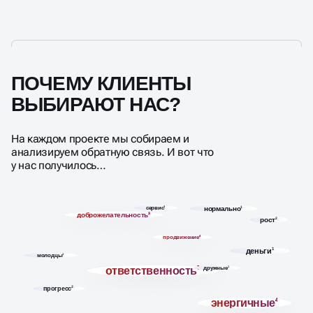
ПОЧЕМУ КЛИЕНТЫ
ВЫБИРАЮТ НАС?
На каждом проекте мы собираем и
анализируем обратную связь. И вот что
у нас получилось…
сервис
3
нормально
1
доброжелательность
3
рост
2
продвижение
4
деньги
1
молодцы
1
ответственность
7
дружные
1
прогресс
2