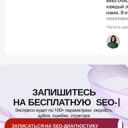
многочис
каждый э
нами. В 
позитивн
копирайт
располаг
отражает
предложе
ЗАПИШИТЕСЬ
Масштабирование
процесса
НА БЕСПЛАТНУЮ SEO-
ДИАГНОСТИКУ СА
Экспресс-аудит по 100+ параметрам: скорость,
дубли, ошибки, структура