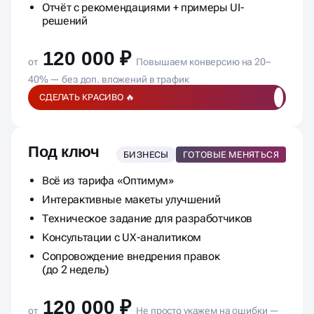
Отчёт с рекомендациями + примеры UI-
решений
120 000 ₽
от
Повышаем конверсию на 20–
40% — без доп. вложений в трафик
СДЕЛАТЬ КРАСИВО 🔥
Под ключ
БИЗНЕСЫ
ГОТОВЫЕ МЕНЯТЬСЯ
Всё из тарифа «Оптимум»
Интерактивные макеты улучшений
Техническое задание для разработчиков
Консультации с UX-аналитиком
Сопровождение внедрения правок
(до 2 недель)
120 000 ₽
от
Не просто укажем на ошибки —