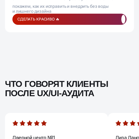
покажем, как их исправить и внедрить без воды
и лишнего дизайна
СДЕЛАТЬ КРАСИВО 🔥
ЧТО ГОВОРЯТ КЛИЕНТЫ
ПОСЛЕ UX/UI-АУДИТА
Дверной центр №1
Лиза Лан