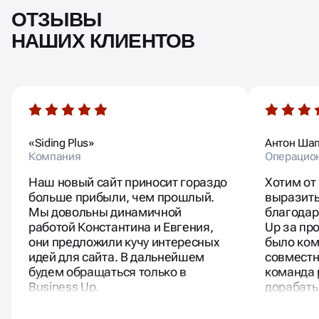
ОТЗЫВЫ
НАШИХ КЛИЕНТОВ
«Siding Plus»
Антон Ша
Компания
Операцио
Наш новый сайт приносит гораздо
Хотим от
больше прибыли, чем прошлый.
выразит
Мы довольны динамичной
благодар
работой Константина и Евгения,
Up за пр
они предложили кучу интересных
было ком
идей для сайта. В дальнейшем
совместн
будем обращаться только в
команда 
Business Up.
дорабаты