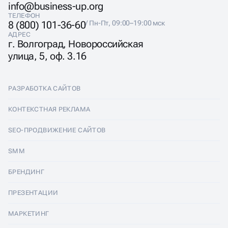
info@business-up.org
ТЕЛЕФОН
8 (800) 101-36-60
/ Пн-Пт, 09:00–19:00 мск
АДРЕС
г. Волгоград, Новороссийская
улица, 5, оф. 3.16
РАЗРАБОТКА САЙТОВ
Разработка сайтов
КОНТЕКСТНАЯ РЕКЛАМА
Лендинги
Контекстная реклама
SEO-ПРОДВИЖЕНИЕ САЙТОВ
Интернет-магазины
Настройка Яндекс Директ
SEO-продвижение сайтов
SMM
Комплексные аудиты
Ведение Яндекс Директ
Продвижение в Яндексе
SMM
БРЕНДИНГ
Корпоративные сайты
Аудит Яндекс Директ
Продвижение в Google
Аудит социальных сетей
Брендинг
ПРЕЗЕНТАЦИИ
Разработка прототипа
Медийная реклама
SEO аудит
Ведение групп во Вконтакте
Разработка логотипа
Презентации
Сайт-квиз
МАРКЕТИНГ
Реклама в телеграм каналах
SERM и Управление репутацией
Оформление групп Вконтакте
Фирменный стиль