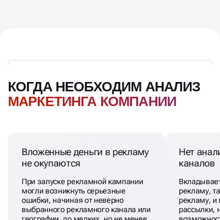
КОГДА НЕОБХОДИМ АНАЛИЗ
МАРКЕТИНГА КОМПАНИИ
Вложенные деньги в рекламу
Нет анал
не окупаются
каналов
При запуске рекламной кампании
Вкладывает
могли возникнуть серьезные
рекламу, т
ошибки, начиная от неверно
рекламу, и 
выбранного рекламного канала или
рассылки, 
географии, до мелких, но не менее
возможност