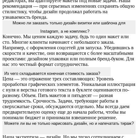
редакторах, вы адаптируете макеты под новые задачи. Наша
рекомендация — при серьезных изменениях сохранять общую
стилистику, чтобы дизайн продолжал работать на
узнаваемость бренда.
Можно ли заказать только дизайн визитки или шаблона для
Instagram, а не комплекс?
Конечно. Мы ценим каждую задачу, будь то один макет или
сто. Многие клиенты начинают с небольшого заказа.
Например, с оформления соцсетей для запуска. Убедившись в
скорости и качестве, они возвращаются с более масштабными
проектами: дизайном упаковки или полным бренд-буком. Для
нас это честный формат сотрудничества.
Из чего складывается конечная стоимость заказа?
Цена — это отражение трех составляющих: Уровень
проработки графических элементов. Уникальная иллюстрация
с нуля и верстка готового текста в буклете оцениваются по-
разному. Объем. Пять макетов и пятьдесят — разная
трудоемкость. Срочность. Задачи, требующие работы в
сверхсжатые сроки, обсуждаются отдельно. Мы всегда даем
предварительную оценку еще до начала работы, чтобы вы
понимали бюджет и принимали взвешенное решение.
Можете ли вы не только нарисовать дизайн, но и напечатать тираж?
Наша экспертиза — дизайн. Но мы тесно сотрудничаем с