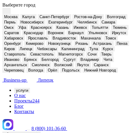
Выберите город
Москва
Калуга
Санкт-Петербург
Ростов-на-Дону
Волгоград
Пермь
Новосибирск
Екатеринбург
Челябинск
Самара
Омск
Уфа
Красноярск
Казань
Ижевск
Тольятти
Тюмень
Саратов
Краснодар
Воронеж
Барнаул
Ульяновск
Иркутск
Хабаровск
Ярославль
Владивосток
Махачкала
Томск
Оренбург
Кемерово
Новокузнецк
Рязань
Астрахань
Пенза
Киров
Липецк
Чебоксары
Калининград
Тула
Курск
Ставрополь
Севастополь
Магнитогорск
Сочи
Тверь
Иваново
Брянск
Белгород
Сургут
Владимир
Чита
Архангельск
Смоленск
Волжский
Якутск
Саранск
Череповец
Вологда
Орёл
Подольск
Нижний Новгород
Business-up
Липецк
услуги
О нас
Проекты
244
Блог
Контакты
8 (800) 101-36-60