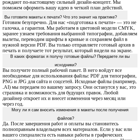
рождают по-настоящему сильный дизайн-концепт. Мы
поможем оформить вашу идею в четкий план действий.
Вы готовите макеты к печати? Что это значит на практике?
Готовим безупречно. Для нас «подготовка к печати» — это не
галочка, а гарантия. Мы работаем в цветовой модели CMYK,
заранее узнаем требования выбранной типографии, добавляем
вылеты, переводим шрифты в кривые и сохраняем файл в
нужной версии PDF. Вы только отправляете готовый архив в
печать и получаете тот результат, который видели на экране.
В каких форматах я получу готовые файлы? Передаете ли вы
исходники?
Вы получите полный рабочий пакет. В него войдут все
необходимые для использования файлы: PDF для типографии,
PNG и JPG для сайта и соцсетей. Исходные файлы (например,
.AI) мы передаем по вашему запросу. Они останутся у вас, это
страховка и возможность для будущих правок. Любой
дизайнер откроет их и внесет изменения через месяц или
через год.
Могу ли я сам вносить изменения в макеты после получения
файлов?
Да. После завершения работ и оплаты вы становитесь
полноправным владельцем всех материалов. Если у вас или
вашего специалиста есть навыки работы в графических