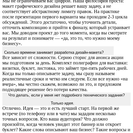
Мы не ограничиваем вас цифрой. Наша философия проста:
макет графического дизайна решает вашу задачу, а не
соответствует абстрактному лимиту правок. На практике
после презентации первого варианта мы проходим 2-3 цикла
обсуждений. Этого достаточно, чтобы уточнить детали,
отточить композицию и прийти к финалу, который устраивает
вас. Мы доводим проект до того момента, когда вы смотрите
на результат и понимаете — «да, это то, что нужно моему
бизнесу».
Сколько времени занимает разработка дизайн-макета?
Все зависит от сложности. Серию сторис для анонса акции
мы подготовим за день. Комплект полиграфии для выставки:
визитки, буклет, листовка, это займет три-пять рабочих дней.
Когда вы только описываете задачу, мы сразу называем
реалистичные сроки и четко им следуем. Если все нужно «на
вчера», мы честно скажем, возможно ли это, и предложим
подходящее решение без потери качества.
Что делать, если у меня нет подробного технического задания?
Только идея.
Отлично. Идея — это и есть лучший старт. На первой же
встрече (по телефону или в чате) мы зададим несколько
точных вопросов. Кто ваша аудитория? Что должно
произойти, когда человек увидит этот баннер или откроет
буклет? Какие слова описывают ваш бизнес? Такие вопросы и