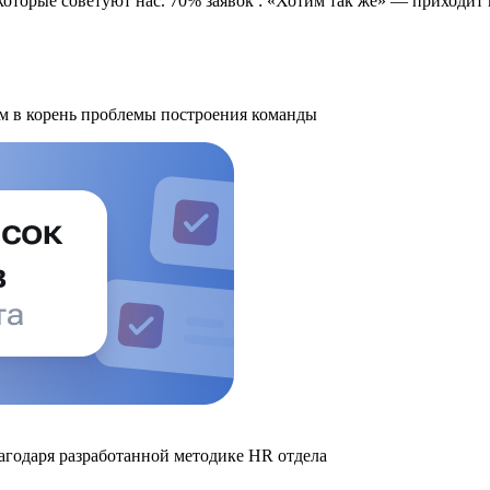
 которые советуют нас. 70% заявок : «Хотим так же» — приходи
м в корень проблемы построения команды
годаря разработанной методике HR отдела