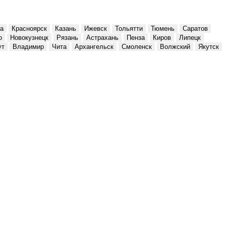
а
Красноярск
Казань
Ижевск
Тольятти
Тюмень
Саратов
о
Новокузнецк
Рязань
Астрахань
Пенза
Киров
Липецк
ут
Владимир
Чита
Архангельск
Смоленск
Волжский
Якутск