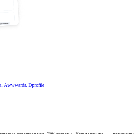
a, Аwwwards, Dprofile