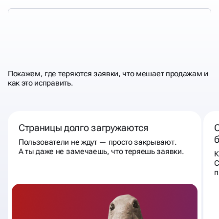
КОГДА К НАМ
СТОИТ
ОБРАТИТЬСЯ
Покажем, где теряются заявки, что мешает продажам и
как это исправить.
Страницы долго загружаются
С
Пользователи не ждут — просто закрывают.
А ты даже не замечаешь, что теряешь заявки.
К
С
п