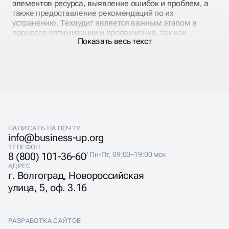
элементов ресурса, выявление ошибок и проблем, а
также предоставление рекомендаций по их
устранению. Техаудит является важным этапом в
процессе оптимизации и продвижения, так как
Показать весь текст
позволяет улучшить его производительность, удобство
использования и качество контента.
Тех аудит сайта – это важный шаг на пути к улучшению
его работы и повышению эффективности. Он
позволяет выявить проблемы, которые могут
негативно влиять на производительность, удобство
использования и безопасность. Проведение
технического аудита поможет вам получить более
высокую позицию в выдаче поисковых систем,
НАПИСАТЬ НА ПОЧТУ
привлечь больше посетителей и увеличить конверсию.
info@business-up.org
Если вы хотите заказать технический аудит сайта
ТЕЛЕФОН
компании Business-Up в Липецке, свяжитесь с нами по
8 (800) 101-36-60
/ Пн-Пт, 09:00–19:00 мск
телефону или оставьте заявку. Мы гарантируем
АДРЕС
высокое качество услуг и индивидуальный подход к
г. Волгоград, Новороссийская
каждому клиенту.
улица, 5, оф. 3.16
РАЗРАБОТКА САЙТОВ