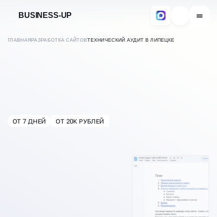
BUSINESS-UP
ГЛАВНАЯ
РАЗРАБОТКА САЙТОВ
ТЕХНИЧЕСКИЙ АУДИТ В ЛИПЕЦКЕ
ОТ 7 ДНЕЙ
ОТ 20К РУБЛЕЙ
В
ЛИПЕЦКЕ
ТЕХНИЧЕСКИЙ АУДИТ
САЙТА