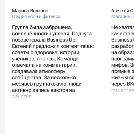
Марина Волкова
Алексей С
Студия йоги и фитнеса
Магазин с
Группа была заброшена,
Не хвата
вовлечённость нулевая. Подруга
качестве
посоветовала Business Up.
Business
Евгений предложил контент-план:
разработ
советы о здоровье, истории
на образ
учеников, анонсы. Команда
программ
отвечала на комментарии,
мифов. З
создавала атмосферу
прямые э
сообщества. За несколько
живым с
месяцев группа ожила, люди
через ВК
активно записываются на
существе
занятия.