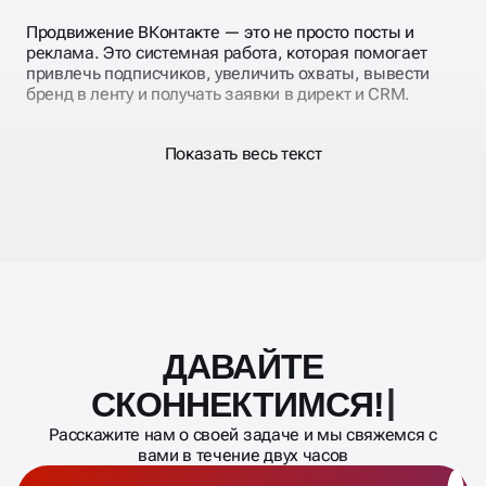
Продвижение ВКонтакте — это не просто посты и
реклама. Это системная работа, которая помогает
привлечь подписчиков, увеличить охваты, вывести
бренд в ленту и получать заявки в директ и CRM.
Показать весь текст
ВЕДЕНИЕ ВКОНТАКТЕ В
BUSINESS UP
Мы предоставляем вам профессиональные услуги
ДАВАЙТЕ
Масштабирование
ведения групп, которые помогут вам добиться
процесса
максимальной эффективности от вашей социальной
СКОННЕКТИМСЯ!
сети. Наши эксперты в социальных медиа знают все
секреты успешного продвижения ВКонтакте. Мы
Расскажите нам о своей задаче и мы свяжемся с
создаем уникальный контент, который привлекает
вами в течение двух часов
внимание и вовлекает аудиторию. Наши стратегии