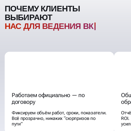
ПОЧЕМУ КЛИЕНТЫ
ВЫБИРАЮТ
НАС ДЛЯ ВЕДЕНИЯ ВК
Работаем официально — по
Общ
договору
обр
Фиксируем объём работ, сроки, показатели.
Отчё
Всё прозрачно, никаких “сюрпризов по
ROI.
пути”
уси