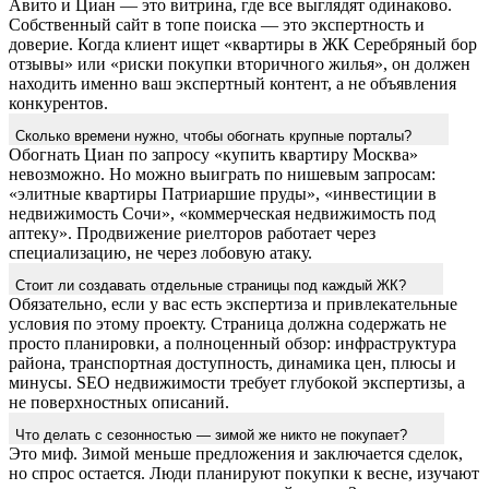
Авито и Циан — это витрина, где все выглядят одинаково.
Собственный сайт в топе поиска — это экспертность и
доверие. Когда клиент ищет «квартиры в ЖК Серебряный бор
отзывы» или «риски покупки вторичного жилья», он должен
находить именно ваш экспертный контент, а не объявления
конкурентов.
Сколько времени нужно, чтобы обогнать крупные порталы?
Обогнать Циан по запросу «купить квартиру Москва»
невозможно. Но можно выиграть по нишевым запросам:
«элитные квартиры Патриаршие пруды», «инвестиции в
недвижимость Сочи», «коммерческая недвижимость под
аптеку». Продвижение риелторов работает через
специализацию, не через лобовую атаку.
Стоит ли создавать отдельные страницы под каждый ЖК?
Обязательно, если у вас есть экспертиза и привлекательные
условия по этому проекту. Страница должна содержать не
просто планировки, а полноценный обзор: инфраструктура
района, транспортная доступность, динамика цен, плюсы и
минусы. SEO недвижимости требует глубокой экспертизы, а
не поверхностных описаний.
Что делать с сезонностью — зимой же никто не покупает?
Это миф. Зимой меньше предложения и заключается сделок,
но спрос остается. Люди планируют покупки к весне, изучают