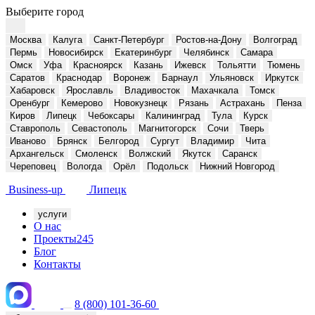
Выберите город
Москва
Калуга
Санкт-Петербург
Ростов-на-Дону
Волгоград
Пермь
Новосибирск
Екатеринбург
Челябинск
Самара
Омск
Уфа
Красноярск
Казань
Ижевск
Тольятти
Тюмень
Саратов
Краснодар
Воронеж
Барнаул
Ульяновск
Иркутск
Хабаровск
Ярославль
Владивосток
Махачкала
Томск
Оренбург
Кемерово
Новокузнецк
Рязань
Астрахань
Пенза
Киров
Липецк
Чебоксары
Калининград
Тула
Курск
Ставрополь
Севастополь
Магнитогорск
Сочи
Тверь
Иваново
Брянск
Белгород
Сургут
Владимир
Чита
Архангельск
Смоленск
Волжский
Якутск
Саранск
Череповец
Вологда
Орёл
Подольск
Нижний Новгород
Business-up
Липецк
услуги
О нас
Проекты
245
Блог
Контакты
8 (800) 101-36-60