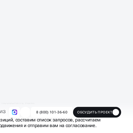
 позвоните нам.
из
зиций, составим список запросов, рассчитаем
родвижения и отправим вам на согласование.
где чётко прописаны условия и сроки работ.