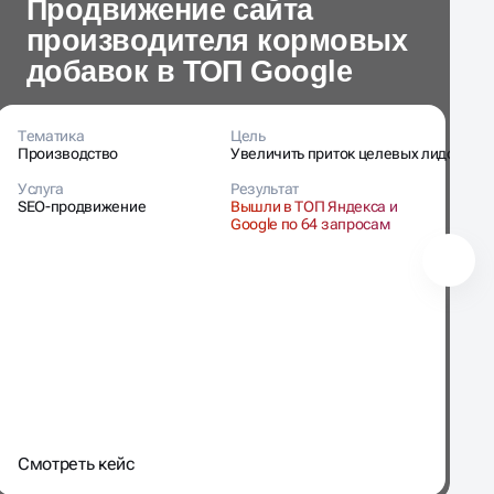
добавок в ТОП Google
Тематика
Цель
Т
Производство
Увеличить приток целевых лидов
З
Услуга
Результат
У
SEO-продвижение
Вышли в ТОП Яндекса и
S
Google по 64 запросам
Cмотреть кейс