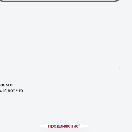
раем и
 И вот что
продвижение
4