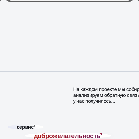
На каждом проекте мы соби
анализируем обратную связь.
у нас получилось…
сервис
3
доброжелательность
3
лодцы
1